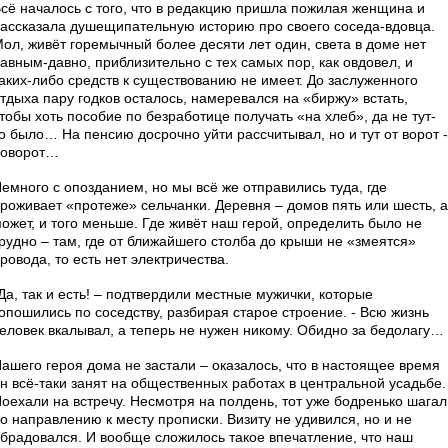
сё началось с того, что в редакцию пришла пожилая женщина и
ассказала душещипательную историю про своего соседа-вдовца.
ол, живёт горемычный более десяти лет один, света в доме нет
авным-давно, приблизительно с тех самых пор, как овдовел, и
аких-либо средств к существованию не имеет. До заслуженного
тдыха пару годков осталось, намеревался на «биржу» встать,
тобы хоть пособие по безработице получать «на хлеб», да не тут-
о было… На пенсию досрочно уйти рассчитывал, но и тут от ворот -
поворот…
емного с опозданием, но мы всё же отправились туда, где
роживает «протеже» сельчанки. Деревня – домов пять или шесть, а
ожет, и того меньше. Где живёт наш герой, определить было не
рудно – там, где от ближайшего столба до крыши не «змеятся»
ровода, то есть нет электричества.
Да, так и есть! – подтвердили местные мужички, которые
опошились по соседству, разбирая старое строение. - Всю жизнь
еловек вкалывал, а теперь не нужен никому. Обидно за бедолагу…
ашего героя дома не застали – оказалось, что в настоящее время
н всё-таки занят на общественных работах в центральной усадьбе.
оехали на встречу. Несмотря на полдень, тот уже бодренько шагал
о направлению к месту прописки. Визиту не удивился, но и не
брадовался. И вообще сложилось такое впечатление, что наш