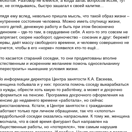
еохотой. Разговор не клеился, а когда запас вопросов иссяк, тут
е, не оглядываясь, быстро зашагал к своей калитке...
лядя ему вслед, невольно пришла мысль, что такой образ жизни –
нутреннее состояние человека. Можно иметь спутницу жизни,
ного детей, денежную работу и быть при этом бесконечно
диноким – где-то там, в сердцевине себя. А кого-то это совсем не
апрягает, скорее наоборот, одиночество - союзник и друг: бережёт
ервы, даёт массу свободного времени, и человеку совершенно не
очется, чтобы в его «норке» появился кто-то ещё...
то касается стараний соседки, то они продиктованы вполне
стественным и искренним желанием помочь односельчанину
перестроить» нынешние условия жизни.
о информации директора Центра занятости К.А. Евсеева,
енщина побывала и у них: просила помочь соседу выкарабкаться
з нужды, обрести хоть какую-то работёнку, а может и досрочно
формиться на пенсию. Программа досрочного оформления на
енсию до недавнего времени «работала», но сейчас
риостановлена. Кстати, в Центре занятости с гражданами
аботают только при личном обращении, так что «хлопоты»
ердобольной соседки оказались напрасными. К тому же, женщина
молчала, что в своё время фигурант был направлен на
бщественные работы, но «потерялся», тем самым нарушив