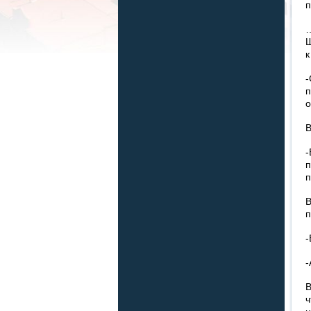
п
…
Ш
к
-
п
о
В
-
п
п
В
п
-
-
В
ч