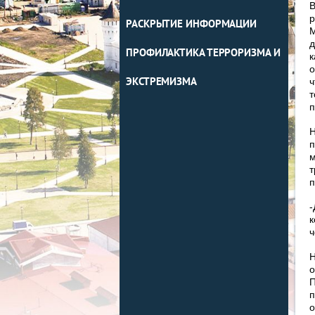
В
р
РАСКРЫТИЕ ИНФОРМАЦИИ
М
д
ПРОФИЛАКТИКА ТЕРРОРИЗМА И
к
о
ЭКСТРЕМИЗМА
ч
т
Н
п
м
т
п
-
к
ч
Н
о
П
п
о