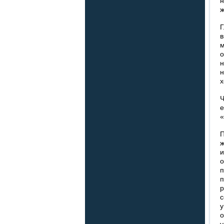
н
ж
Г
в
м
о
н
н
х
Ч
е
«
П
ж
и
о
п
п
р
с
у
о