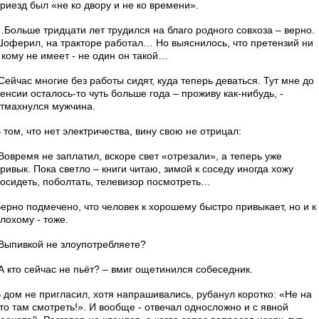
риезд был «не ко двору и не ко времени».
Больше тридцати лет трудился на благо родного совхоза – верно.
оферил, на тракторе работал… Но выяснилось, что претензий ни
 кому не имеет - не один он такой…
Сейчас многие без работы сидят, куда теперь деваться. Тут мне до
енсии осталось-то чуть больше года – проживу как-нибудь, -
тмахнулся мужчина.
 том, что нет электричества, вину свою не отрицал:
Вовремя не заплатил, вскоре свет «отрезали», а теперь уже
ривык. Пока светло – книги читаю, зимой к соседу иногда хожу
осидеть, поболтать, телевизор посмотреть…
ерно подмечено, что человек к хорошему быстро привыкает, но и к
лохому - тоже.
Выпивкой не злоупотребляете?
А кто сейчас не пьёт? – вмиг ощетинился собеседник.
 дом не пригласил, хотя напрашивались, рубанул коротко: «Не на
то там смотреть!». И вообще - отвечал односложно и с явной