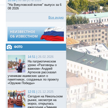
10:09 |
06 августа 2026
"На Викуловской волне" выпуск за 6
08 2026
Все аудио
ФОТО
14:51 |
26.02.2026
На патриотическом
уроке «Разговоры о
важном» Андрей
Артюхов рассказал
ученикам ишимских школ о
памятниках, созданных по проекту
«Оружие Победы»
12:01 |
21.12.2025
Сегодня на Никольском
рынке, несмотря на
мороз, открылась
ежегодная «Зимняя