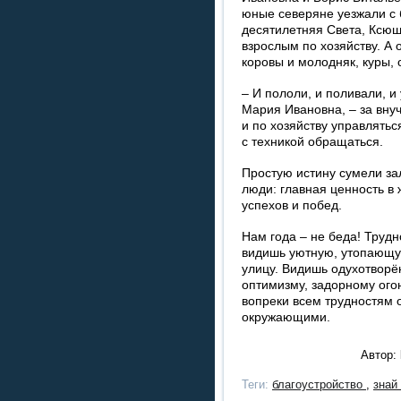
юные северяне уезжали с 
десятилетняя Света, Ксюш
взрослым по хозяйству. А
коровы и молодняк, куры, 
– И пололи, и поливали, и
Мария Ивановна, – за внуч
и по хозяйству управлятьс
с техникой обращаться.
Простую истину сумели з
люди: главная ценность в 
успехов и побед.
Нам года – не беда! Трудн
видишь уютную, утопающу
улицу. Видишь одухотворё
оптимизму, задорному огон
вопреки всем трудностям 
окружающими.
Автор:
Теги:
благоустройство
,
знай