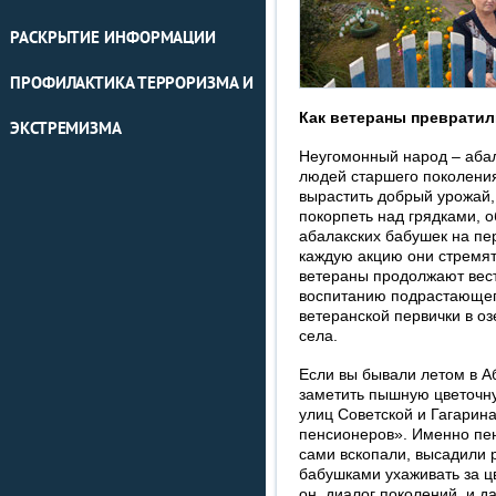
РАСКРЫТИЕ ИНФОРМАЦИИ
ПРОФИЛАКТИКА ТЕРРОРИЗМА И
Как ветераны превратил
ЭКСТРЕМИЗМА
Неугомонный народ – абал
людей старшего поколения
вырастить добрый урожай,
покорпеть над грядками, о
абалакских бабушек на пе
каждую акцию они стремят
ветераны продолжают вест
воспитанию подрастающего
ветеранской первички в оз
села.
Если вы бывали летом в Аб
заметить пышную цветочн
улиц Советской и Гагарина
пенсионеров». Именно пен
сами вскопали, высадили р
бабушками ухаживать за ц
он, диалог поколений, и д