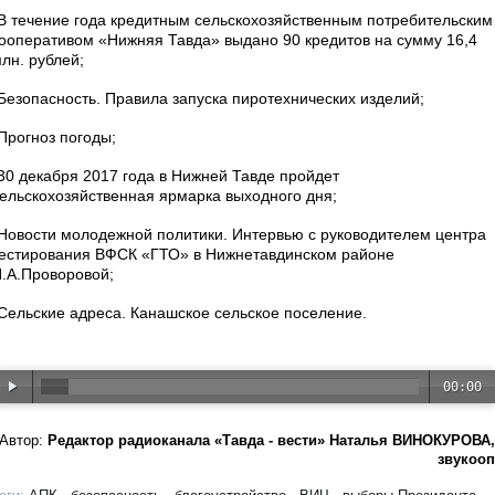
В течение года кредитным сельскохозяйственным потребительским
ооперативом «Нижняя Тавда» выдано 90 кредитов на сумму 16,4
лн. рублей;
Безопасность. Правила запуска пиротехнических изделий;
Прогноз погоды;
30 декабря 2017 года в Нижней Тавде пройдет
ельскохозяйственная ярмарка выходного дня;
Новости молодежной политики. Интервью с руководителем центра
естирования ВФСК «ГТО» в Нижнетавдинском районе
.А.Проворовой;
Сельские адреса. Канашское сельское поселение.
00:00
Автор:
Редактор радиоканала «Тавда - вести» Наталья ВИНОКУРОВА,
звукооп