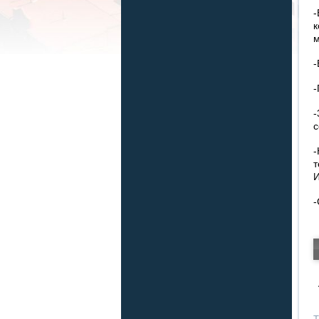
-
к
м
-
-
-
с
-
т
И
-