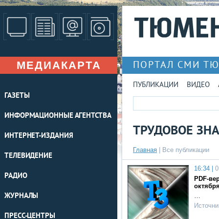
МЕДИАКАРТА
ПОРТАЛ СМИ Т
ПУБЛИКАЦИИ
ВИДЕО
ГАЗЕТЫ
ИНФОРМАЦИОННЫЕ АГЕНТСТВА
ТРУДОВОЕ ЗН
ИНТЕРНЕТ-ИЗДАНИЯ
Главная
|
Все публикации
ТЕЛЕВИДЕНИЕ
16:34 |
0
РАДИО
PDF-вер
октября
ЖУРНАЛЫ
…
Источни
ПРЕСС-ЦЕНТРЫ