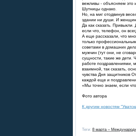
вежливы - объясняем это
Шутницы однако.
Но, на миг отодвинув весе
здании ни души. И женщи
Да как сказать. Привыкли.
если что, телефон, он всег
А еще рассказали, что мн
только профессиональным
советами в домашних дела
мужчин (тут они, не сговар
сущности, такие же дети.
работе поздравлениями, 
взаимной, так сказать, ос
чувства Дня защитников От
каждой еще и поздравлени
«Мы точно знаем, если что 
Фото автора
К другим новостям "Уватск
Теги:
8 марта – Международ