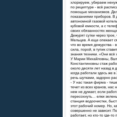
хлорируем, убираем ненуж
по рецептуре - всё расписа
помощью механизмов. Дел
показаниями приборов. В 
автономной газовой котел
кубовой емкости, а с теле
своих обязанностях женщ
Дежурят сутки через трое,
Мельцев. А еще опекает с
что во время дежурства - 
сила, порой, в тупик став
знания техники. «Они всё 
У Марии Михайловны, Вал
Константиновны стаж раб
около десяти лет назад в 
когда работали здесь же 
речь шутками, задорно ра
- У нас такая фирма - тиш
течет из всех кранов, нас 
нем не думает, если рабо
пересохнуть… елки зелены
станция водоочистки, быст
этот рабочий номер. Но, к
совершенно не зависит. П
работает, но кто-то где-то