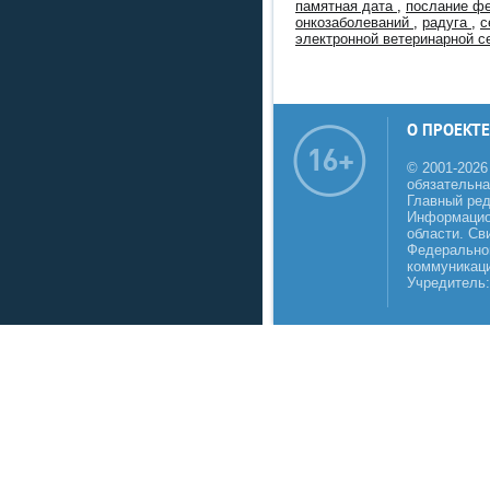
памятная дата
,
послание ф
онкозаболеваний
,
радуга
,
с
электронной ветеринарной 
О ПРОЕКТЕ
© 2001-2026
обязательна
Главный реда
Информацио
области. Св
Федеральной
коммуникаци
Учредитель