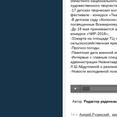
областного национального 
художественного творчест
-17 детских творческих ко
фестивале - конкурсе «Те
-В детском саду «Колосок
посвященные Всемирному 
-До 18 мая принимаются з
конкурсе «ЧИР-2018»;
-31марта на площади ТЦ 
сельскохозяйственная ярм
-Прогноз погоды;
-Памятная дата военной и
-Интервью с главным спец
администрации Нижнетавд
Л.Ш.Айдуллиной о реализ
-Новости молодежной поли
Автор:
Редактор радиокан
Теги:
Андрей Руцинский
,
жи