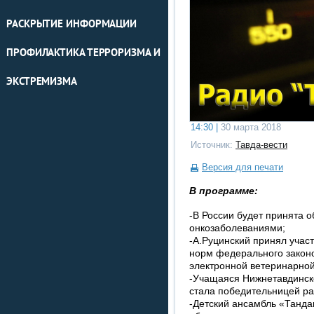
РАСКРЫТИЕ ИНФОРМАЦИИ
ПРОФИЛАКТИКА ТЕРРОРИЗМА И
ЭКСТРЕМИЗМА
14:30 |
30 марта 2018
Источник:
Тавда-вести
Версия для печати
В программе:
-В России будет принята
онкозаболеваниями;
-А.Руцинский принял учас
норм федерального законо
электронной ветеринарной
-Учащаяся Нижнетавдинск
стала победительницей ра
-Детский ансамбль «Танда