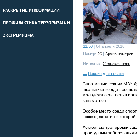
РАСКРЫТИЕ ИНФОРМАЦИИ
ПРОФИЛАКТИКА ТЕРРОРИЗМА И
ЭКСТРЕМИЗМА
11:50 |
04 апреля 2018
Номер:
26
|
Архив номеров
Источник:
Сельская новь
Версия для печати
Спортивные секции МАУ Д
школьники всегда посещают
молодёжи села есть широк
заниматься.
Особое место среди спорт
хоккею, занятия в которой 
Хоккейные тренировки зак
простудным заболеваниям.