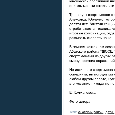
юношеской спортивной шко
они мальчишки-школьники в
Тренирует спортсменов с
Александр Юрченко, которы
девяти лет. Занятия секци
отрабатывается техника ка
игровые комбинации, отд
развивать скорость на кон
В зимнем хоккейном сезо
Абатского района "ДЮСШ "
спортсменами из других р
смену прежних поражений, 
Но истинного спортсмена 
соперника, ни погодными у
любом другом спорте, нужн
это желание никогда не по
Е. Колмачевская
Фото автора
Теги:
Абатский район
,
дети