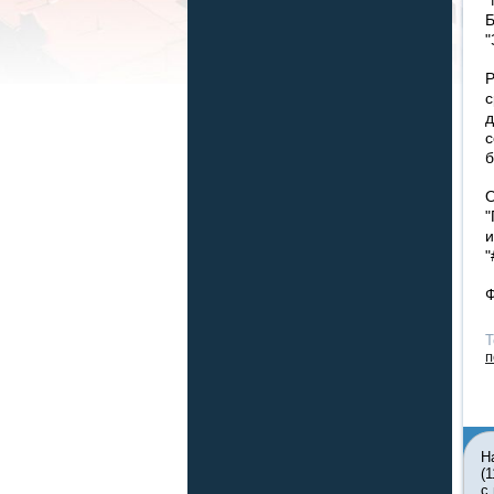
Б
"
Р
с
д
с
б
О
"
и
"
Ф
Т
п
Н
(
с