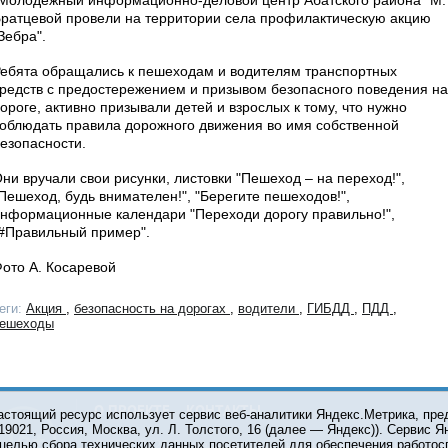
ратцевой провели на территории села профилактическую акцию
Зебра".
ебята обращались к пешеходам и водителям транспортных
редств с предостережением и призывом безопасного поведения на
ороге, активно призывали детей и взрослых к тому, что нужно
облюдать правила дорожного движения во имя собственной
езопасности.
ни вручали свои рисунки, листовки "Пешеход – на переход!",
Пешеход, будь внимателен!", "Берегите пешеходов!",
нформационные календари "Переходи дорогу правильно!",
#Правильный пример".
ото А. Косаревой
еги:
Акция
,
безопасность на дорогах
,
водители
,
ГИБДД
,
ПДД
,
ешеходы
О ПРОЕКТЕ
КОНТАКТЫ
астоящий ресурс использует сервис веб-аналитики Яндекс.Метрика, пр
119021, Россия, Москва, ул. Л. Толстого, 16 (далее — Яндекс)). Сервис 
 целью сбора технических данных посетителей для обеспечения работос
© 2001-2026 Сетевое издание Тюмень Медиа. При испол