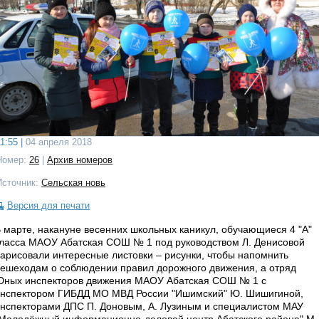
1:55 |
04 апреля 2018
Номер:
26
|
Архив номеров
Источник:
Сельская новь
Версия для печати
 марте, накануне весенних школьных каникул, обучающиеся 4 "А"
ласса МАОУ Абатская СОШ № 1 под руководством Л. Денисовой
арисовали интересные листовки – рисунки, чтобы напомнить
ешеходам о соблюдении правил дорожного движения, а отряд
ных инспекторов движения МАОУ Абатская СОШ № 1 с
нспектором ГИБДД МО МВД России "Ишимский" Ю. Шишигиной,
нспекторами ДПС П. Доновым, А. Лузиным и специалистом МАУ
Молодёжный информационно-деловой центр Абатского района" М.