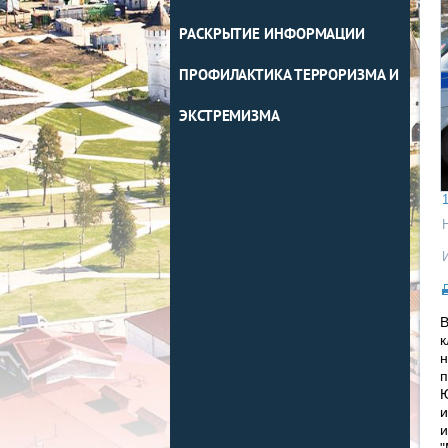
РАСКРЫТИЕ ИНФОРМАЦИИ
ПРОФИЛАКТИКА ТЕРРОРИЗМА И
ЭКСТРЕМИЗМА
1
В
к
н
п
Ю
и
и
"