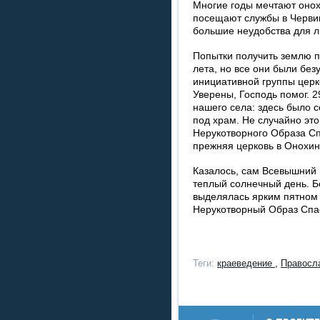
Многие годы мечтают онох
посещают службы в Червиш
большие неудобства для л
Попытки получить землю п
лета, но все они были без
инициативной группы цер
Уверены, Господь помог. 2
нашего села: здесь было
под храм. Не случайно это
Нерукотворного Образа Сп
прежняя церковь в Онохин
Казалось, сам Всевышний 
теплый солнечный день. Б
выделялась ярким пятном 
Нерукотворный Образ Спа
Теги:
краеведение
,
Правосл