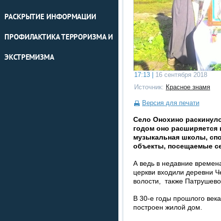
РАСКРЫТИЕ ИНФОРМАЦИИ
ПРОФИЛАКТИКА ТЕРРОРИЗМА И
ЭКСТРЕМИЗМА
17:13 |
16 сентября 2018
Источник:
Красное знамя
Версия для печати
Село Онохино раскинуло
годом оно расширяется 
музыкальная школы, спо
объекты, посещаемые се
А ведь в недавние времена
церкви входили деревни Ч
волости, также Патрушево
В 30-е годы прошлого век
построен жилой дом.