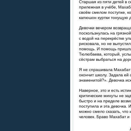
Старшая из пяти детей в 
прилежная в учёбе, Махаба
своём смелом поступке, ко
капюшон куртки тонущую 
Девочки вечером возвращ
поскользнулась на грязной
с водой на перекрёстке у
рисковала, но не выпустил
помощь. И помощь пришла
Тюлюбаева, который, услы
сёстрам выбраться на доро
Я не спрашивала Махабат о
окончит школу. Задала ей 
знаменитой?». Девочка ис
Наверное, это и есть исти
критические минуты не зад
быстро и на пределе возмо
поступила и эта девочка. 
можно смело сказать, что
человек. Браво Махабат и