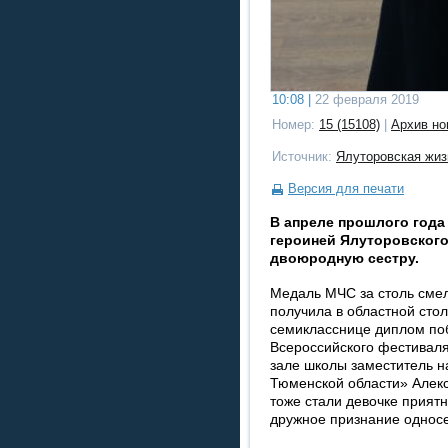
10:08 |
22 февраля 2019
Номер:
15 (15108)
|
Архив но
Источник:
Ялуторовская жиз
Версия для печати
В апреле прошлого года
героиней Ялуторовского
двоюродную сестру.
Медаль МЧС за столь сме
получила в областной сто
семикласснице диплом по
Всероссийского фестиваля
зале школы заместитель 
Тюменской области» Алекс
тоже стали девочке прият
дружное признание односе