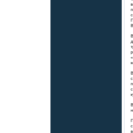
в
п
с
П
В
В
д
т
р
«
к
В
с
п
с
к
В
н
П
с
в