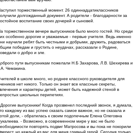
аступил торжественный момент. 26 одиннадцатиклассников
олучили долгожданный документ. А родители - благодарности за
остойное воспитание своих дочерей и сыновей.
а торжественном вечере выпускников было много гостей. Но среди
их особенно дорогие и уважаемые - первые учителя. Ведь именно
ни научили ребят быть честными и добрыми, дружить, радоваться
бщим победам и грустить о неудачах, рассказали о Родине,
оведали о добро и зле.
оброго пути выпускникам пожелали Н.Б Захарова, Л.В. Шехирева и
.А. Чемакина.
чителей в школе много, но роднее классного руководителя для
чеников нет никого. Только он знает все классные секреты,
влечения и характеры детей, может быть надежной стеной в
епростых школьных перипетиях.
 Дорогие выпускники! Когда прозвенел последний звонок, я думала,
то каждому из вас успею сказать самое важное, но не сказала и
отой доли, - обратилась к своим подопечным Елена Олеговна
укалеева. - Возможно, в современном мире у вас не было
еобходимости повторять подвиг Матросова и вы пока не покорили
верест, но каждый из вас для меня главный герой. Сегодня только