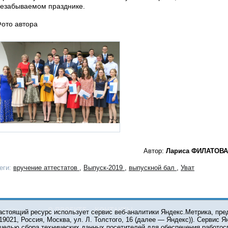
езабываемом празднике.
ото автора
Автор:
Лариса ФИЛАТОВА
еги:
вручение аттестатов
,
Выпуск-2019
,
выпускной бал
,
Уват
О ПРОЕКТЕ
КОНТАКТЫ
астоящий ресурс использует сервис веб-аналитики Яндекс.Метрика, пр
119021, Россия, Москва, ул. Л. Толстого, 16 (далее — Яндекс)). Сервис 
 целью сбора технических данных посетителей для обеспечения работос
© 2001-2026 Сетевое издание Тюмень Медиа. При испол