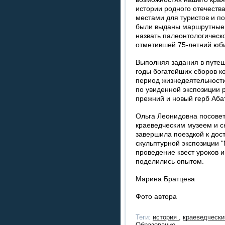
истории родного отечеств
местами для туристов и п
были выданы маршрутные 
назвать палеонтологическ
отметившей 75-летний юб
Выполняя задания в путеш
годы богатейших сборов к
период жизнедеятельност
по увиденной экспозиции 
прежний и новый герб Аба
Ольга Леонидовна посовет
краеведческим музеем и ск
завершила поездкой к дост
скульптурной экспозиции 
проведение квест уроков 
поделились опытом.
Марина Братцева
Фото автора
Теги:
история
,
краеведческ
Образование