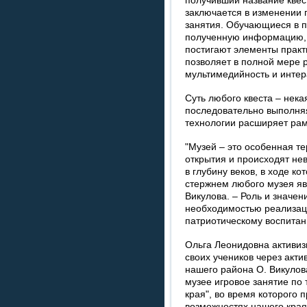
получивший название квест
заключается в изменении 
занятия. Обучающиеся в п
полученную информацию, 
постигают элементы практ
позволяет в полной мере 
мультимедийность и интер
Суть любого квеста – нека
последовательно выполняя
технологии расширяет рам
"Музей – это особенная т
открытия и происходят н
в глубину веков, в ходе к
стержнем любого музея яв
Викулова. – Роль и значен
необходимостью реализац
патриотическому воспитан
Ольга Леонидовна активиз
своих учеников через акт
нашего района О. Викулов
музее игровое занятие по
края", во время которого 
возможностях нашего края