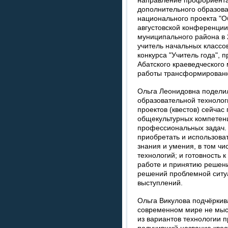
направление профориента
дополнительного образова
национального проекта "О
августовской конференции
муниципального района в 2
учитель начальных классо
конкурса "Учитель года", 
Абатского краеведческого
работы трансформированно
Ольга Леонидовна подели
образовательной технолог
проектов (квестов) сейчас
общекультурных компетен
профессиональных задач. 
приобретать и использова
знания и умения, в том 
технологий; и готовность 
работе и принятию решени
решений проблемной ситуа
выступлений.
Ольга Викулова подчёркива
современном мире не мыс
из вариантов технологии 