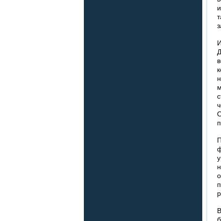
и
т
з
И
Д
в
к
н
м
с
ч
О
п
П
ф
у
н
о
п
р
В
б