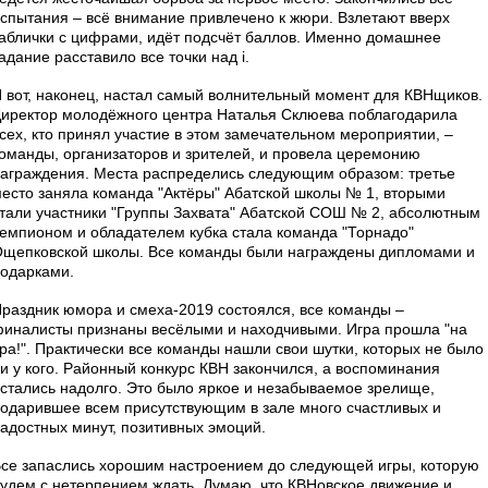
спытания – всё внимание привлечено к жюри. Взлетают вверх
аблички с цифрами, идёт подсчёт баллов. Именно домашнее
адание расставило все точки над i.
 вот, наконец, настал самый волнительный момент для КВНщиков.
иректор молодёжного центра Наталья Склюева поблагодарила
сех, кто принял участие в этом замечательном мероприятии, –
оманды, организаторов и зрителей, и провела церемонию
аграждения. Места распределись следующим образом: третье
есто заняла команда "Актёры" Абатской школы № 1, вторыми
тали участники "Группы Захвата" Абатской СОШ № 2, абсолютным
емпионом и обладателем кубка стала команда "Торнадо"
щепковской школы. Все команды были награждены дипломами и
одарками.
раздник юмора и смеха-2019 состоялся, все команды –
иналисты признаны весёлыми и находчивыми. Игра прошла "на
ра!". Практически все команды нашли свои шутки, которых не было
и у кого. Районный конкурс КВН закончился, а воспоминания
стались надолго. Это было яркое и незабываемое зрелище,
одарившее всем присутствующим в зале много счастливых и
адостных минут, позитивных эмоций.
се запаслись хорошим настроением до следующей игры, которую
удем с нетерпением ждать. Думаю, что КВНовское движение и