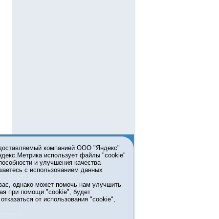
едоставляемый компанией ООО "Яндекс"
Яндекс.Метрика использует файлы "cookie"
пособности и улучшения качества
ьзовании материалов ссылка
шаетесь с использованием данных
л. (3452) 49-00-05
вас, однако может помочь нам улучшить
жке правительства Тюменской
ая при помощи "cookie", будет
7413 от 13.10.2016 выдано
тказаться от использования "cookie",
мационных технологий и массовых
ератора