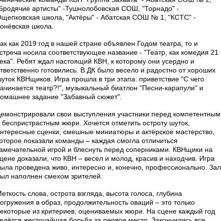
Бродячие артисты" -Тушнолобовская СОШ, "Торнадо" -
щепковская школа, "Актёры" - Абатская СОШ № 1, "КСТС" -
онёвская школа.
ак как 2019 год в нашей стране объявлен Годом театра, то и
стреча носила соответствующее название - "Театр, как комедия 21
ека". Ребят ждал настоящий КВН, к которому они усердно и
тветственно готовились. В ДК было весело и радостно от хороших
уток КВНщиков. Игра прошла в три этапа: приветствие "С чего
ачинается театр?!", музыкальный биатлон "Песни-карапули" и
омашнее задание "Забавный сюжет".
емонстрировали свои выступления участники перед компетентным
 беспристрастным жюри. Хочется отметить остроту шуток,
нтересные сценки, смешные миниатюры и актёрское мастерство,
оторое показали команды – каждая смогла отличиться
амечательной игрой и блеснуть перед соперниками. КВНщики на
цене доказали, что КВН – весел и молод, красив и находчив. Игра
ыла проведена живо, интересно и, конечно, профессионально. Зал
ыл наполнен смехом зрителей.
еткость слова, острота взгляда, высота голоса, глубина
огружения в образ, продолжительность оваций – это только
екоторые из критериев, оцениваемых жюри. На сцене каждый год
едётся жесточайшая борьба за первое место. Закончились все