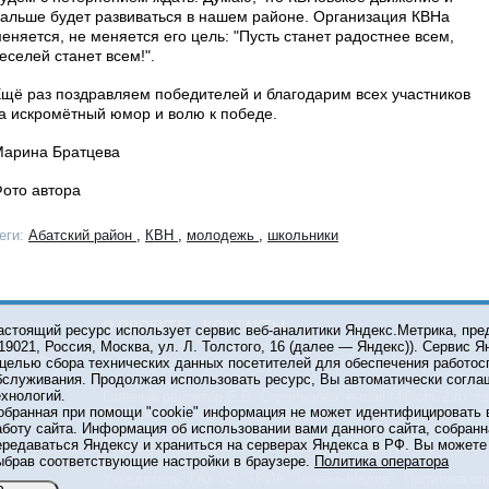
альше будет развиваться в нашем районе. Организация КВНа
еняется, не меняется его цель: "Пусть станет радостнее всем,
еселей станет всем!".
щё раз поздравляем победителей и благодарим всех участников
а искромётный юмор и волю к победе.
арина Братцева
ото автора
еги:
Абатский район
,
КВН
,
молодежь
,
школьники
О ПРОЕКТЕ
КОНТАКТЫ
астоящий ресурс использует сервис веб-аналитики Яндекс.Метрика, пр
119021, Россия, Москва, ул. Л. Толстого, 16 (далее — Яндекс)). Сервис 
 целью сбора технических данных посетителей для обеспечения работос
© 2001-2026 Сетевое издание Тюмень Медиа. При испол
бслуживания. Продолжая использовать ресурс, Вы автоматически согла
обязательна.
ехнологий.
Главный редактор Е.В. Стрельцова, e-mail t-l@obl72.ru, те
обранная при помощи "cookie" информация не может идентифицировать 
Информационная лента выходит при финансовой поддер
аботу сайта. Информация об использовании вами данного сайта, собранн
области. Свидетельство о регистрации СМИ ЭЛ №ФС 77-6
ередаваться Яндексу и храниться на серверах Яндекса в РФ. Вы можете о
Федеральной службой по надзору в сфере связи, инфор
ыбрав соответствующие настройки в браузере.
Политика оператора
коммуникаций (Роскомнадзор).
Учредитель: ГАУ ТО "ТРИА "ТюменьМедиа".
Политика оп