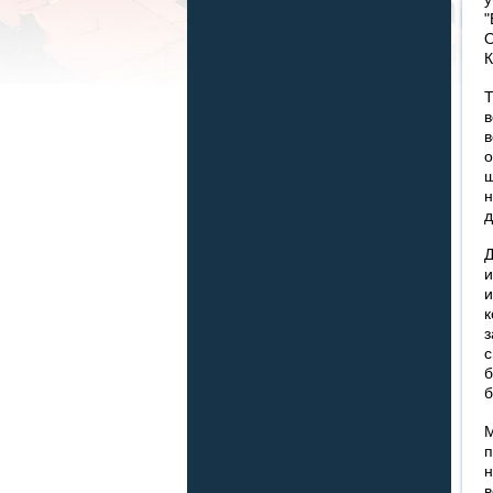
"
О
К
Т
в
в
о
ш
н
д
Д
и
и
к
з
с
б
б
М
п
н
в