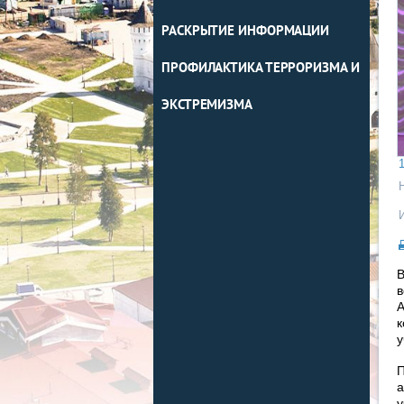
РАСКРЫТИЕ ИНФОРМАЦИИ
ПРОФИЛАКТИКА ТЕРРОРИЗМА И
ЭКСТРЕМИЗМА
1
В
в
А
к
у
П
а
у