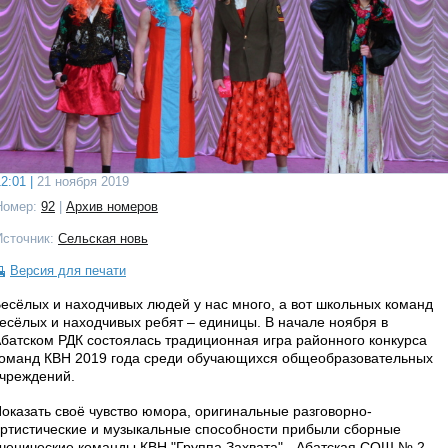
2:01 |
21 ноября 2019
Номер:
92
|
Архив номеров
Источник:
Сельская новь
Версия для печати
есёлых и находчивых людей у нас много, а вот школьных команд
есёлых и находчивых ребят – единицы. В начале ноября в
батском РДК состоялась традиционная игра районного конкурса
оманд КВН 2019 года среди обучающихся общеобразовательных
чреждений.
оказать своё чувство юмора, оригинальные разговорно-
ртистические и музыкальные способности прибыли сборные
ченические команды КВН "Группа Захвата" - Абатская СОШ № 2,