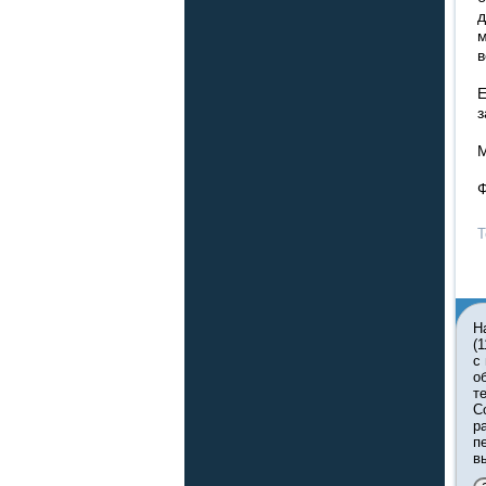
д
м
в
Е
з
М
Ф
Т
Н
(
с
о
т
С
р
п
в