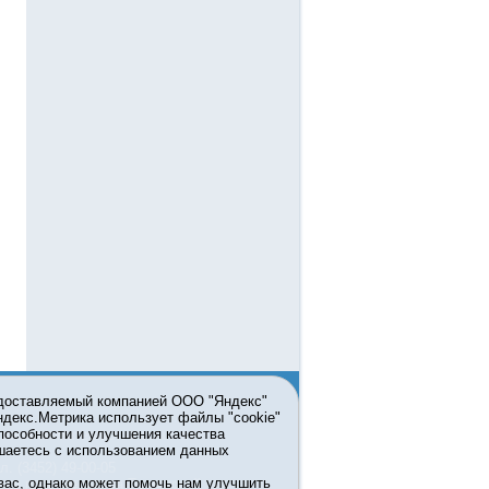
едоставляемый компанией ООО "Яндекс"
Яндекс.Метрика использует файлы "cookie"
пособности и улучшения качества
ьзовании материалов ссылка
шаетесь с использованием данных
л. (3452) 49-00-05
вас, однако может помочь нам улучшить
жке правительства Тюменской