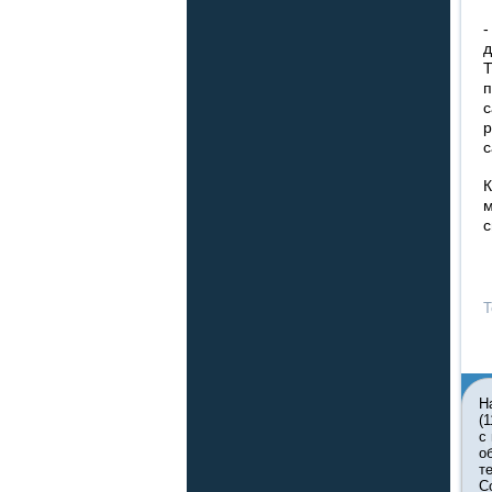
-
д
Т
п
с
р
с
К
м
с
Т
Н
(
с
о
т
С