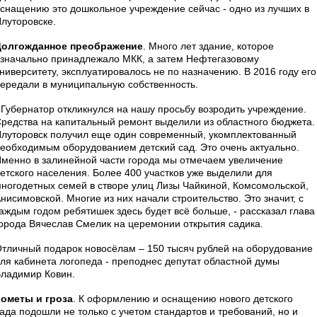
снащению это дошкольное учреждение сейчас - одно из лучших в
луторовске.
Долгожданное преображение
. Много лет здание, которое
значально принадлежало МКК, а затем Нефтегазовому
ниверситету, эксплуатировалось не по назначению. В 2016 году его
ередали в муниципальную собственность.
 Губернатор откликнулся на нашу просьбу возродить учреждение.
редства на капитальный ремонт выделили из областного бюджета.
луторовск получил еще один современный, укомплектованный
еобходимым оборудованием детский сад. Это очень актуально.
менно в залинейной части города мы отмечаем увеличение
етского населения. Более 400 участков уже выделили для
ногодетных семей в створе улиц Лизы Чайкиной, Комсомольской,
нисимовской. Многие из них начали строительство. Это значит, с
аждым годом ребятишек здесь будет всё больше, - рассказал глава
орода Вячеслав Смелик на церемонии открытия садика.
тличный подарок новосёлам – 150 тысяч рублей на оборудование
ля кабинета логопеда - преподнес депутат областной думы
ладимир Ковин.
ометы и гроза
. К оформлению и оснащению нового детского
ада подошли не только с учетом стандартов и требований, но и