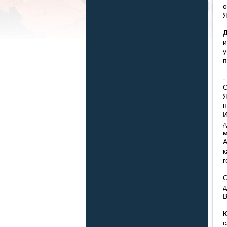
о
Я
и
у
п
-
С
Я
н
И
д
м
А
к
г
О
д
В
К
с