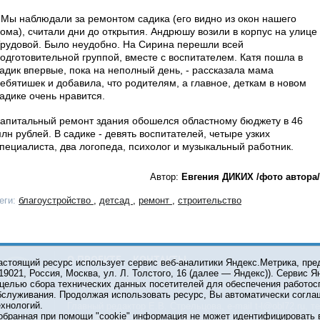
 Мы наблюдали за ремонтом садика (его видно из окон нашего
ома), считали дни до открытия. Андрюшу возили в корпус на улице
рудовой. Было неудобно. На Сирина перешли всей
одготовительной группой, вместе с воспитателем. Катя пошла в
адик впервые, пока на неполный день, - рассказала мама
ебятишек и добавила, что родителям, а главное, деткам в новом
адике очень нравится.
апитальный ремонт здания обошелся областному бюджету в 46
лн рублей. В садике - девять воспитателей, четыре узких
пециалиста, два логопеда, психолог и музыкальный работник.
Автор:
Евгения ДИКИХ /фото автора/
еги:
благоустройство
,
детсад
,
ремонт
,
строительство
О ПРОЕКТЕ
КОНТАКТЫ
астоящий ресурс использует сервис веб-аналитики Яндекс.Метрика, пр
119021, Россия, Москва, ул. Л. Толстого, 16 (далее — Яндекс)). Сервис 
 целью сбора технических данных посетителей для обеспечения работос
© 2001-2026 Сетевое издание Тюмень Медиа. При испол
бслуживания. Продолжая использовать ресурс, Вы автоматически согла
обязательна.
ехнологий.
Главный редактор Е.В. Стрельцова, e-mail t-l@obl72.ru, те
обранная при помощи "cookie" информация не может идентифицировать 
Информационная лента выходит при финансовой поддер