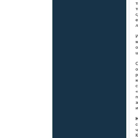
т
т
с
е
л
И
м
о
ш
О
о
р
к
с
«
п
з
и
Н
с
ч
К