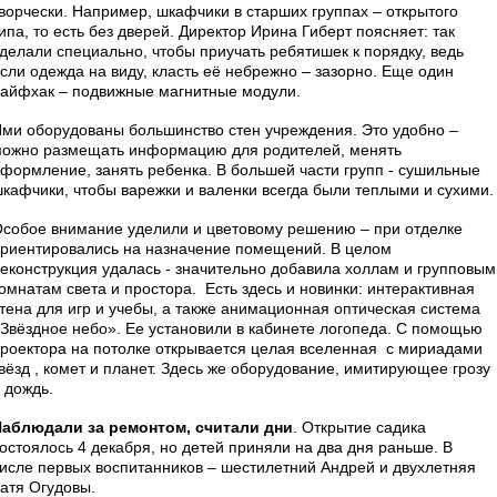
ворчески. Например, шкафчики в старших группах – открытого
ипа, то есть без дверей. Директор Ирина Гиберт поясняет: так
делали специально, чтобы приучать ребятишек к порядку, ведь
сли одежда на виду, класть её небрежно – зазорно. Еще один
айфхак – подвижные магнитные модули.
ми оборудованы большинство стен учреждения. Это удобно –
ожно размещать информацию для родителей, менять
формление, занять ребенка. В большей части групп - сушильные
кафчики, чтобы варежки и валенки всегда были теплыми и сухими.
собое внимание уделили и цветовому решению – при отделке
риентировались на назначение помещений. В целом
еконструкция удалась - значительно добавила холлам и групповым
омнатам света и простора. Есть здесь и новинки: интерактивная
тена для игр и учебы, а также анимационная оптическая система
Звёздное небо». Ее установили в кабинете логопеда. С помощью
роектора на потолке открывается целая вселенная с мириадами
вёзд , комет и планет. Здесь же оборудование, имитирующее грозу
 дождь.
аблюдали за ремонтом, считали дни
. Открытие садика
остоялось 4 декабря, но детей приняли на два дня раньше. В
исле первых воспитанников – шестилетний Андрей и двухлетняя
атя Огудовы.