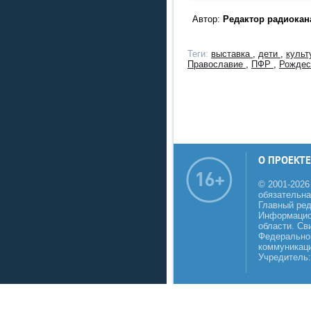
Автор:
Редактор радиокан
Теги:
выставка
,
дети
,
куль
Православие
,
ПФР
,
Рождес
О ПРОЕКТЕ
© 2001-2026
обязательна
Главный реда
Информацио
области. Св
Федеральной
коммуникаци
Учредитель