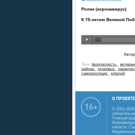
Ролик (коронавирус)
К 75-летию Великой Поб
Автор
Теги:
безопасность
,
ветера
района
,
здоровье
,
каранти
самоизоляция
,
юбилей
О ПРОЕКТЕ
© 2001-2026
обязательна
Главный реда
Информацио
области. Св
Федеральной