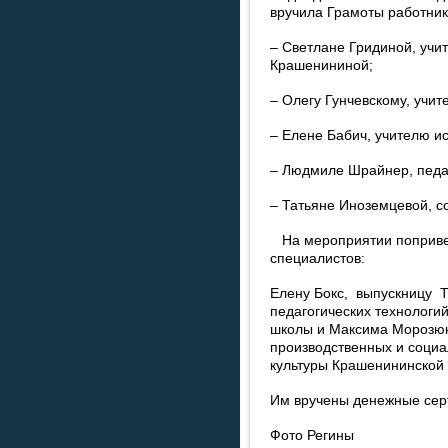
вручила Грамоты работник
– Светлане Гридиной, учи
Крашенининой;
– Олегу Гунчевскому, учи
– Елене Бабич, учителю и
– Людмиле Шрайнер, педаг
– Татьяне Иноземцевой, с
На мероприятии поприве
специалистов:
Елену Бокс, выпускницу 
педагогических технологи
школы и Максима Морозюк
производственных и социа
культуры Крашенининской
Им вручены денежные сер
Фото Регины