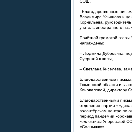
СОШ.
Благодарственные письма
Владимира Ульянова и це
Корнильева, руководитель
учитель иностранного язы
Почётной грамотой главы 
награждены:
– Людмила Дубровина, пед
Суерской школы;
– Светлана Киселёва, зам
Благодарственные письма
Тюменской области и глав
Коноваловой, директору 
Благодарственными письм
отделения партии «Единая
волонтёрском центре по 
период пандемии коронав
коллективы Упоровской СО
«Солнышко».