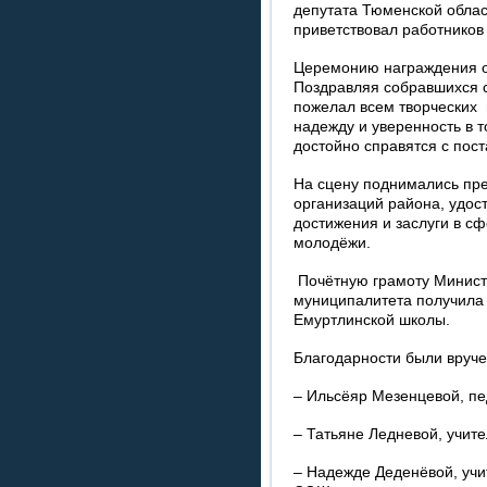
депутата Тюменской обла
приветствовал работнико
Церемонию награждения о
Поздравляя собравшихся с
пожелал всем творческих
надежду и уверенность в то
достойно справятся с пос
На сцену поднимались пр
организаций района, удос
достижения и заслуги в с
молодёжи.
Почётную грамоту Минист
муниципалитета получила
Емуртлинской школы.
Благодарности были вруче
– Ильсёяр Мезенцевой, пе
– Татьяне Ледневой, учит
– Надежде Деденёвой, учи