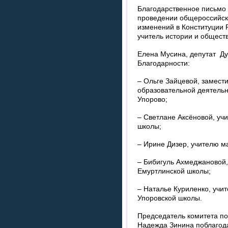
Благодарственное письмо з
проведении общероссийск
изменений в Конституции
учитель истории и общес
Елена Мусина, депутат Ду
Благодарности:
– Ольге Зайцевой, замест
образовательной деятельн
Упорово;
– Светлане Аксёновой, уч
школы;
– Ирине Дизер, учителю м
– Бибигуль Ахмеджановой,
Емуртлинской школы;
– Наталье Куриленко, учи
Упоровской школы.
Председатель комитета п
Надежда Зинина поблагода