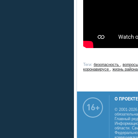
Теги:
безопасность
,
вопрос
коронавирусе
,
жизнь район
О ПРОЕКТЕ
© 2001-2026
обязательна
Главный реда
Информацио
области. Св
Федеральной
коммуникаци