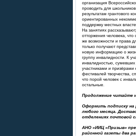
организация Всероссийск
проводить для школьников
результатам грантового к
ориентированных некомме
поддержку местных власте
На занятиях рассказывают
отторжения человека, что о
же возможности и права д
только получают представл
новую информацию о жиз
группу инвалидности. К уч
инвалидностью, сумевших 
участниками и призёрами 
фестивалей творчества, с
что порой человек с инва
остальные.
Продолжение читайте н
Оформить подписку на 
любого месяца. Достав
отделениях почтовой с
АНО «ИИЦ «Призыв» пр
районной газеты два ра