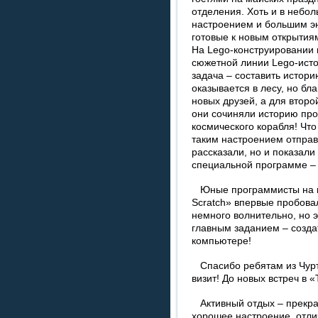
отделения. Хоть и в небо
настроением и большим эн
готовые к новым открытиям
На Lego-конструировании
сюжетной линии Lego-ист
задача – составить истори
оказывается в лесу, но бл
новых друзей, а для второ
они сочиняли историю про
космического корабля! Что
таким настроением отправ
рассказали, но и показали
специальной программе – S
Юные программисты на м
Scratch» впервые пробова
немного волнительно, но 
главным заданием – созда
компьютере!
Спасибо ребятам из Чурт
визит! До новых встреч в «
Активный отдых – прекра
хорошее настроение, отли