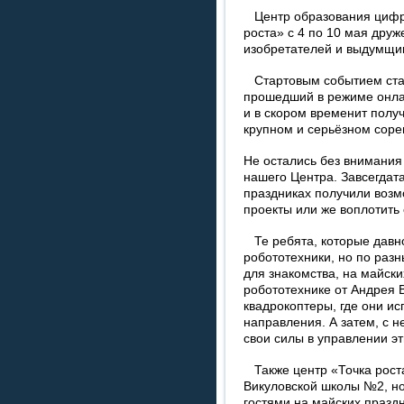
Центр образования цифро
роста» с 4 по 10 мая дру
изобретателей и выдумщи
Стартовым событием стал
прошедший в режиме онлай
и в скором временит полу
крупном и серьёзном соре
Не остались без внимания
нашего Центра. Завсегдат
праздниках получили возм
проекты или же воплотить 
Те ребята, которые давно
робототехники, но по раз
для знакомства, на майск
робототехнике от Андрея В
квадрокоптеры, где они ис
направления. А затем, с
свои силы в управлении э
Также центр «Точка рост
Викуловской школы №2, но
гостями на майских праздн