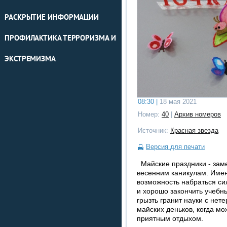
РАСКРЫТИЕ ИНФОРМАЦИИ
ПРОФИЛАКТИКА ТЕРРОРИЗМА И
ЭКСТРЕМИЗМА
08:30 |
18 мая 2021
Номер:
40
|
Архив номеров
Источник:
Красная звезда
Версия для печати
Майские праздники - заме
весенним каникулам. Имен
возможность набраться си
и хорошо закончить учебн
грызть гранит науки с не
майских деньков, когда мо
приятным отдыхом.