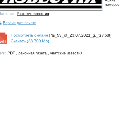
Архив
номеров
Источник:
Уватские известия
Версия для печати
Посмотреть онлайн
[№_59_ot_23.07.2021_g._tsv.pdf]
Скачать (38.709 Mb)
еги:
PDF
,
районная газета
,
уватские известия