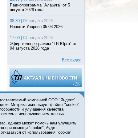
Радиопрограмма "Алабуга" от 5
августа 2026 года
08:30 |
05 августа 2026
Новости Упорово 05.08.2026
17:00 |
04 августа 2026
Эфир телепрограммы "ТВ-Юрга" от
04 августа 2026 года
Все видео
едоставляемый компанией ООО "Яндекс"
Яндекс.Метрика использует файлы "cookie"
пособности и улучшения качества
ьзовании материалов ссылка
шаетесь с использованием данных
л. (3452) 49-00-05
вас, однако может помочь нам улучшить
жке правительства Тюменской
ая при помощи "cookie", будет
7413 от 13.10.2016 выдано
тказаться от использования "cookie",
мационных технологий и массовых