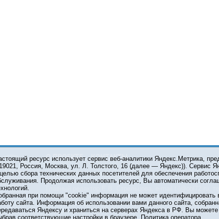
О ПРОЕКТЕ
КОНТАКТЫ
астоящий ресурс использует сервис веб-аналитики Яндекс.Метрика, пр
119021, Россия, Москва, ул. Л. Толстого, 16 (далее — Яндекс)). Сервис 
 целью сбора технических данных посетителей для обеспечения работос
© 2001-2026 Сетевое издание Тюмень Медиа. При испол
бслуживания. Продолжая использовать ресурс, Вы автоматически согла
обязательна.
ехнологий.
Главный редактор Е.В. Стрельцова, e-mail t-l@obl72.ru, те
обранная при помощи "cookie" информация не может идентифицировать 
Информационная лента выходит при финансовой поддер
аботу сайта. Информация об использовании вами данного сайта, собранн
области. Свидетельство о регистрации СМИ ЭЛ №ФС 77-6
ередаваться Яндексу и храниться на серверах Яндекса в РФ. Вы можете о
Федеральной службой по надзору в сфере связи, инфор
ыбрав соответствующие настройки в браузере.
Политика оператора
коммуникаций (Роскомнадзор).