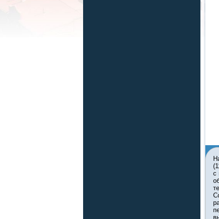
Н
(
с
о
т
С
р
п
в