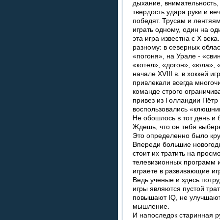
дыхание, внимательность, 
твердость удара руки и ве
победят. Трусам и лентяям
играть одному, один на од
эта игра известна с X век
разному: в северных област
«погоня», на Урале - «сви
«котел», «догон», «юла», 
начале XVIII в. в хоккей и
привлекали всегда многоч
команде строго ограничив
привез из Голландии Пётр 
воспользовались «клюшни
Не обошлось в тот день и 
Ждешь, что он тебя выбере
Это определенно было кру
Впереди большие новогод
стоит их тратить на прос
телевизионных программ и
играете в развивающие иг
Ведь ученые и здесь потр
игры являются пустой тра
повышают IQ, не улучшают
мышление.
И напоследок старинная ру