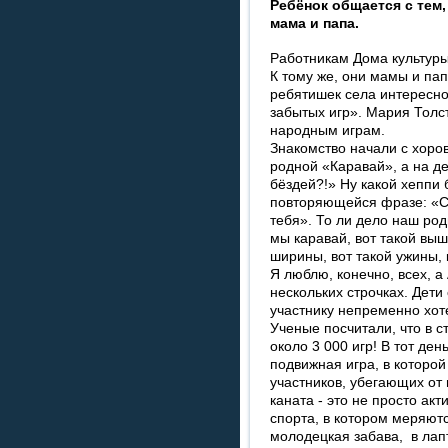
Ребёнок общается с тем,
мама и папа.
Работникам Дома культуры
К тому же, они мамы и пап
ребятишек села интересно
забытых игр». Мария Толс
народным играм.
Знакомство начали с хоро
родной «Каравай», а на д
бёздей?!» Ну какой хеппи 
повторяющейся фразе: «С
тебя». То ли дело наш ро
мы каравай, вот такой выш
ширины, вот такой ужины, 
Я люблю, конечно, всех, а
нескольких строчках. Дети
участнику непременно хот
Ученые посчитали, что в 
около 3 000 игр! В тот ден
подвижная игра, в которой
участников, убегающих от
каната - это не просто ак
спорта, в котором меряют
молодецкая забава, в лап