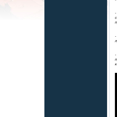
-
с
п
-
л
-
п
к