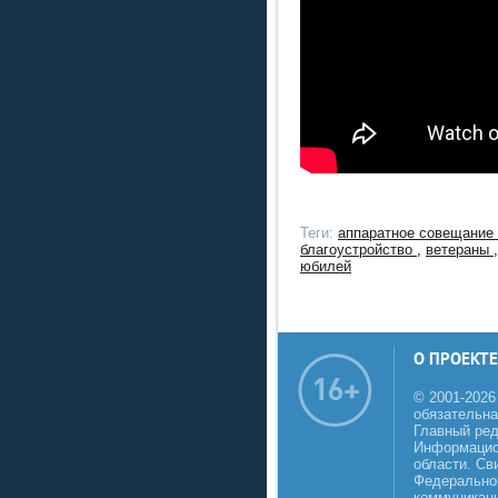
Теги:
аппаратное совещание
благоустройство
,
ветераны
юбилей
О ПРОЕКТЕ
© 2001-2026
обязательна
Главный реда
Информацио
области. Св
Федеральной
коммуникаци