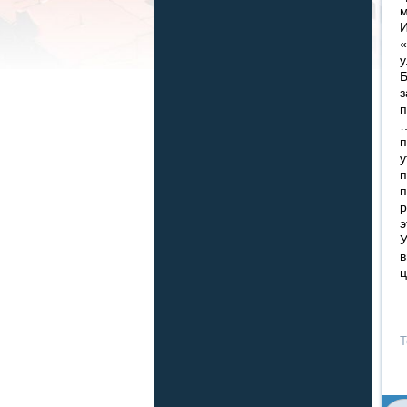
м
И
«
у
Б
з
п
…
п
у
п
п
р
э
У
в
ц
Т