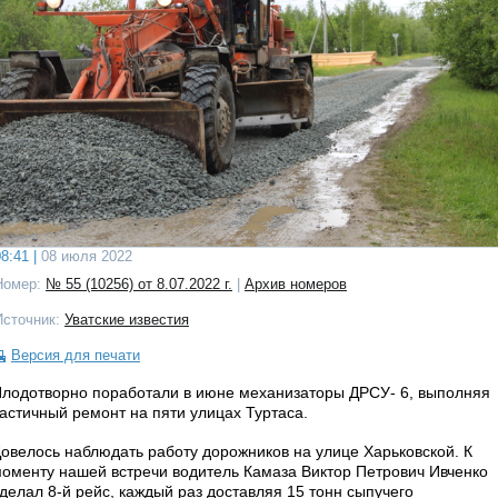
8:41 |
08 июля 2022
Номер:
№ 55 (10256) от 8.07.2022 г.
|
Архив номеров
Источник:
Уватские известия
Версия для печати
лодотворно поработали в июне механизаторы ДРСУ- 6, выполняя
астичный ремонт на пяти улицах Туртаса.
овелось наблюдать работу дорожников на улице Харьковской. К
оменту нашей встречи водитель Камаза Виктор Петрович Ивченко
делал 8-й рейс, каждый раз доставляя 15 тонн сыпучего