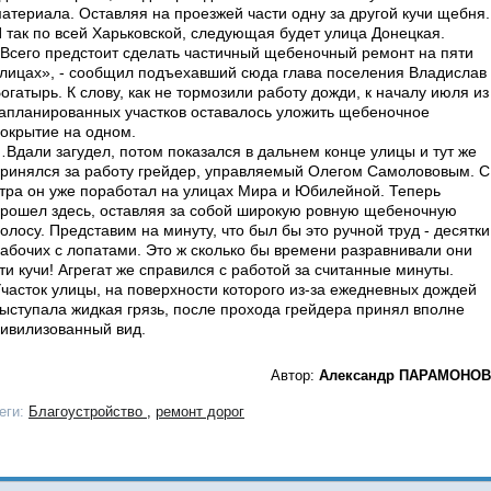
атериала. Оставляя на проезжей части одну за другой кучи щебня.
 так по всей Харьковской, следующая будет улица Донецкая.
Всего предстоит сделать частичный щебеночный ремонт на пяти
лицах», - сообщил подъехавший сюда глава поселения Владислав
огатырь. К слову, как не тормозили работу дожди, к началу июля из
апланированных участков оставалось уложить щебеночное
окрытие на одном.
Вдали загудел, потом показался в дальнем конце улицы и тут же
ринялся за работу грейдер, управляемый Олегом Самолововым. С
тра он уже поработал на улицах Мира и Юбилейной. Теперь
рошел здесь, оставляя за собой широкую ровную щебеночную
олосу. Представим на минуту, что был бы это ручной труд - десятки
абочих с лопатами. Это ж сколько бы времени разравнивали они
ти кучи! Агрегат же справился с работой за считанные минуты.
часток улицы, на поверхности которого из-за ежедневных дождей
ыступала жидкая грязь, после прохода грейдера принял вполне
ивилизованный вид.
Автор:
Александр ПАРАМОНОВ
еги:
Благоустройство
,
ремонт дорог