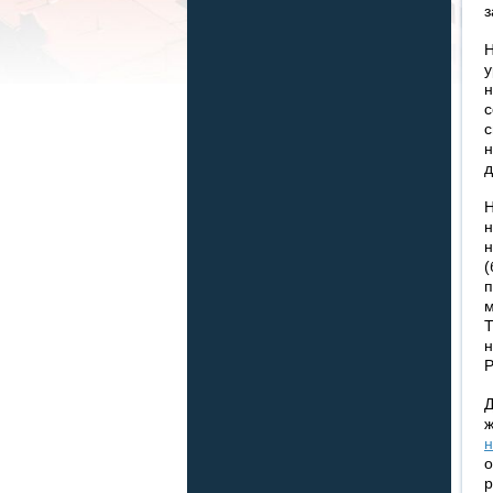
з
Н
у
н
с
с
н
д
Н
н
н
(
п
м
Т
н
Р
Д
ж
н
о
р