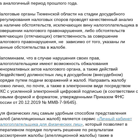
а аналогичный период прошлого года.
алоговые органы Тюменской области на стадии досудебного
регулирования налоговых споров проводят качественный анализ
а наличие обстоятельств, исключающих вину налогоплательщика в
овершении налогового правонарушения, либо обстоятельств
мягчающих (отягчающих) ответственность за совершение
алогового правонарушения, не зависимо от того, указаны ли
анные обстоятельства в жалобе.
апоминаем, что в случае нарушения своих прав,
алогоплательщики имеют возможность обжалования
енормативных актов налогового органа, а также действий
бездействия) должностных лиц в досудебном (внесудебном)
орядке путем подачи возражений и жалоб. Направить жалобу
ожно лично, по почте, а также в электронном виде посредством
КС с усиленной электронной цифровой подписью (в соответствии с
овыми формой и форматом, утвержденными Приказом ФНС
оссии от 20.12.2019 № ММВ-7-9/645).
ля физических лиц самым удобным способом представления
алоб (апелляционных жалоб) является сервис
«Личный кабинет
алогоплательщика для физических лиц»
, который позволяет в
перативном порядке получить решение по результатам
ассмотрения жалобы (апелляционной жалобы) также в