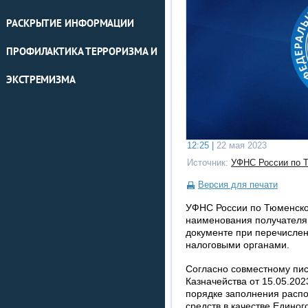
РАСКРЫТИЕ ИНФОРМАЦИИ
ПРОФИЛАКТИКА ТЕРРОРИЗМА И
ЭКСТРЕМИЗМА
12:25 |
22 мая 2023
Источник:
УФНС России по Т
Версия для печати
УФНС России по Тюменско
наименования получателя
документе при перечисле
налоговыми органами.
Согласно совместному пи
Казначейства от 15.05.20
порядке заполнения расп
средств в качестве Единог