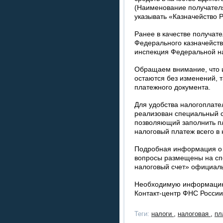
(Наименование получател
указывать «Казначейство 
Ранее в качестве получат
Федерального казначейств
инспекция Федеральной н
Обращаем внимание, что 
остаются без изменений, т
платежного документа.
Для удобства налогоплате
реализован специальный с
позволяющий заполнить п
налоговый платеж всего в 
Подробная информация о 
вопросы размещены на с
налоговый счет» официаль
Необходимую информацию 
Контакт-центр ФНС России
Теги:
налоги
,
налоговая
,
пл