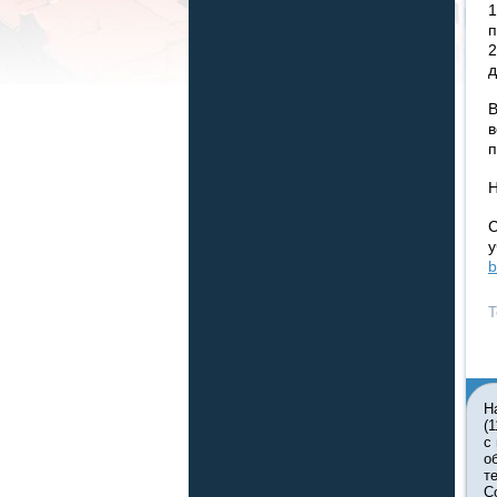
1
п
2
д
В
в
п
Н
С
у
b
Т
Н
(
с
о
т
С