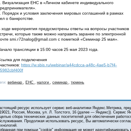
. Визуализация ЕНС в «Личном кабинете индивидуального
редпринимателя».
. Порядок и условия заключения мировых соглашений в рамках
ел о банкротстве.
 ходе мероприятия предусмотрены ответы на вопросы участников
стречи, которые также можно направить заранее по электронной
очте smi.r72nalog@gmail.com с пометкой «Семинар 25 мая».
ачало трансляции в 15:00 часов 25 мая 2023 года.
сылка для подключения
частников:
https://w.sbis.ru/webinar/a44cdcca-a48c-4ae5-b7f4-
5982cbf400f
еги:
вебинар
,
ЕНС
,
налоги
,
семинар
,
тюмень
О ПРОЕКТЕ
КОНТАКТЫ
астоящий ресурс использует сервис веб-аналитики Яндекс.Метрика, пр
119021, Россия, Москва, ул. Л. Толстого, 16 (далее — Яндекс)). Сервис 
 целью сбора технических данных посетителей для обеспечения работос
© 2001-2026 Сетевое издание Тюмень Медиа. При испол
бслуживания. Продолжая использовать ресурс, Вы автоматически согла
обязательна.
ехнологий.
Главный редактор Е.В. Стрельцова, e-mail t-l@obl72.ru, те
обранная при помощи "cookie" информация не может идентифицировать 
Информационная лента выходит при финансовой поддер