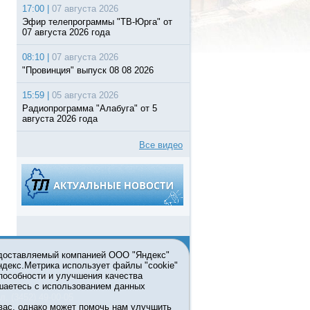
17:00 |
07 августа 2026
Эфир телепрограммы "ТВ-Юрга" от
07 августа 2026 года
08:10 |
07 августа 2026
"Провинция" выпуск 08 08 2026
15:59 |
05 августа 2026
Радиопрограмма "Алабуга" от 5
августа 2026 года
Все видео
едоставляемый компанией ООО "Яндекс"
Яндекс.Метрика использует файлы "cookie"
пособности и улучшения качества
ьзовании материалов ссылка
шаетесь с использованием данных
л. (3452) 49-00-05
вас, однако может помочь нам улучшить
жке правительства Тюменской