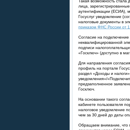
Такая возможность стала д
лица, зарегистрированные
аутентификации (ЕСИА), м
Госуслуг уведомление (со
налоговые документы в эл
приказом ФНС России от 
Согласие на подключение
неквалифицированной эле
подписи налогоплательщик
«Госключ» (доступно в ма
Для направления согласия
профиль на портале Госусл
раздел «Доходы и налоги»
уведомления»/«Подключит
предзаполненное заявлени
Госключ.
На основании такого согл
кабинете пользователя по
налоговое уведомление по
чем за 30 дней до даты оп
Обращаем внимание, что 