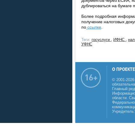
документов через ЕСИА, н
дублироваться на бумаге 
Более подробная информа
получение налоговых доку
по
ссылке
.
Теги:
госуслуги
,
ИФНС
,
нал
УФНС
О ПРОЕКТЕ
© 2001-2026
обязательна
Главный реда
Информацио
области. Св
Федеральной
коммуникаци
Учредитель