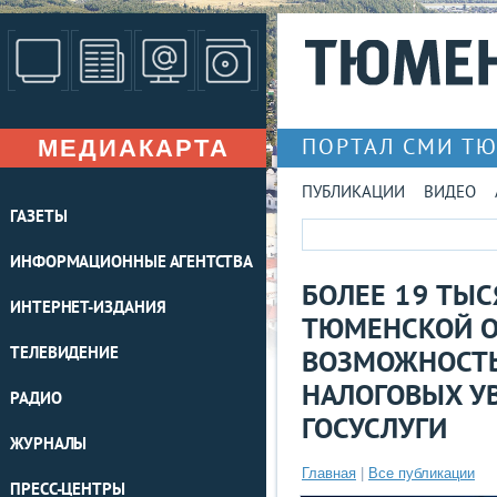
МЕДИАКАРТА
ПОРТАЛ СМИ Т
ПУБЛИКАЦИИ
ВИДЕО
ГАЗЕТЫ
ИНФОРМАЦИОННЫЕ АГЕНТСТВА
БОЛЕЕ 19 ТЫ
ИНТЕРНЕТ-ИЗДАНИЯ
ТЮМЕНСКОЙ О
ТЕЛЕВИДЕНИЕ
ВОЗМОЖНОСТЬ
НАЛОГОВЫХ У
РАДИО
ГОСУСЛУГИ
ЖУРНАЛЫ
Главная
|
Все публикации
ПРЕСС-ЦЕНТРЫ