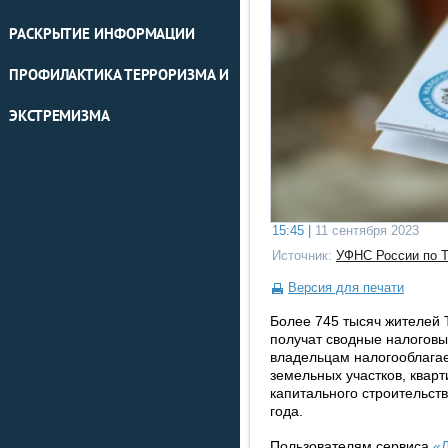
РАСКРЫТИЕ ИНФОРМАЦИИ
ПРОФИЛАКТИКА ТЕРРОРИЗМА И
ЭКСТРЕМИЗМА
15:45 |
11 сентября 2023
Источник:
УФНС России по Т
Версия для печати
Более 745 тысяч жителей
получат сводные налогов
владельцам налогооблагае
земельных участков, кварт
капитального строительств
года.
Пользователям сервиса
«