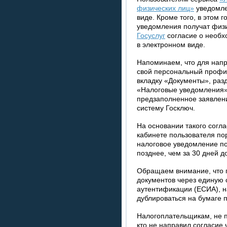
физических лиц»
уведомле
виде. Кроме того, в этом 
уведомления получат физ
Госуслуг
согласие о необх
в электронном виде.
Напоминаем, что для напр
свой персональный профил
вкладку «Документы», раз
«Налоговые уведомления»
предзаполненное заявлени
систему Госключ.
На основании такого согл
кабинете пользователя по
налоговое уведомление по
позднее, чем за 30 дней д
Обращаем внимание, что 
документов через единую 
аутентификации (ЕСИА), н
дублироваться на бумаге 
Налогоплательщикам, не п
кто не направил согласие