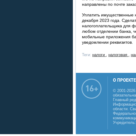
направлены по почте зак
Уплатить имущественные н
декабря 2023 года. Сдела
налогоплательщика для физ
любом отделении банка, 
мобильные приложения ба
уведомлении реквизитов.
Теги:
налоги
,
налоговая
,
на
О ПРОЕКТЕ
© 2001-2026
обязательна
Главный реда
Информацио
области. Св
Федеральной
коммуникаци
Учредитель