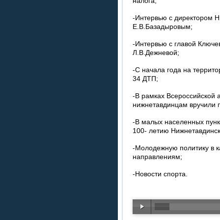
налога;
-Интервью с директором 
Е.В.Базадыровым;
-Интервью с главой Ключе
Л.В.Дежневой;
-С начала года на террит
34 ДТП;
-В рамках Всероссийской 
нижнетавдинцам вручили 
-В малых населенных пун
100- летию Нижнетавдинск
-Молодежную политику в 
направлениям;
-Новости спорта.