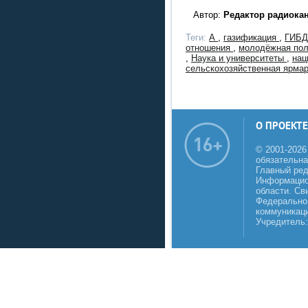
Автор:
Редактор радиока
Теги:
А
,
газификация
,
ГИБ
отношения
,
молодёжная по
,
Наука и университеты
,
нац
сельскохозяйственная ярма
О ПРОЕКТЕ
© 2001-2026
обязательна
Главный реда
Информацио
области. Св
Федеральной
коммуникаци
Учредитель