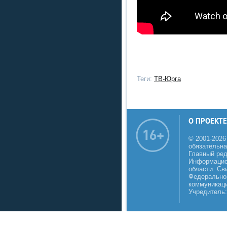
Теги:
ТВ-Юрга
О ПРОЕКТЕ
© 2001-2026
обязательна
Главный реда
Информацио
области. Св
Федеральной
коммуникаци
Учредитель