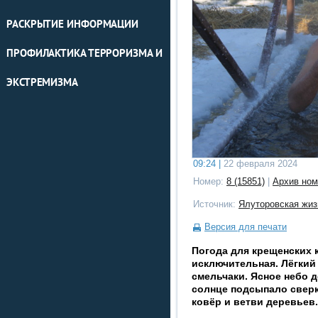
РАСКРЫТИЕ ИНФОРМАЦИИ
ПРОФИЛАКТИКА ТЕРРОРИЗМА И
ЭКСТРЕМИЗМА
09:24 |
22 февраля 2024
Номер:
8 (15851)
|
Архив ном
Источник:
Ялуторовская жиз
Версия для печати
Погода для крещенских 
исключительная. Лёгкий
смельчаки. Ясное небо 
солнце подсыпало свер
ковёр и ветви деревьев.