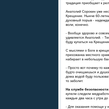
традиция приобщает к рел
Анатолий Сорокин уже нес
Крещение. Нынче 60-летн
духовный порыв - надежда
воли, конечно.
- Вообще здорово и совсем
удивляется Анатолий. - Теп
буду купаться на Крещени
С мыслями о Боге в креще
прихожанка местного храм
набирает в небольшую бан
- Просто вот почему-то каж
будто очищаешься и душой,
дома водой буду пользоват
то заболит.
На службе безопасности
купели следили медработн
каждые два часа с утра до
- Для оказания помощи у 