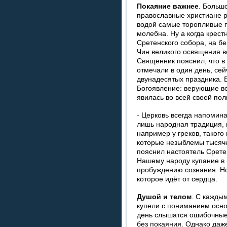
Покаяние важнее
. Больш
православные христиане р
водой самые торопливые п
молебна. Ну а когда крес
Сретенского собора, на б
Чин великого освящения в
Священник пояснил, что в
отмечали в один день, се
двунадесятых праздника. 
Богоявление: верующие вс
явилась во всей своей пол
- Церковь всегда напоминае
лишь народная традиция, 
например у греков, такого
которые незыблемы тысяче
пояснил настоятель Срете
Нашему народу купание в 
пробуждению сознания. Но
которое идёт от сердца.
Душой и телом
. С кажды
купели с пониманием основ
день слышатся ошибочные
без покаяния. Однако даж