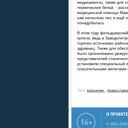
медикаменты, также для с
термическое бельё, - рас
медицинской помощи Макс
уже несколько лет, и ещё 
понадобилась.
В этом году фельдшерский
купели, ведь в Заводопетр
горячих источниках район
здравниц. Также для обес
было организовано дежурс
представителей станичного
установили специальный п
спасательными жилетами 
Теги:
крещение
,
православ
О ПРОЕКТЕ
© 2001-2026