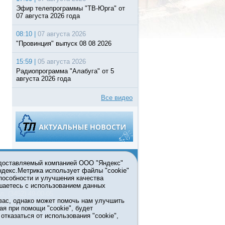
Эфир телепрограммы "ТВ-Юрга" от
07 августа 2026 года
08:10 |
07 августа 2026
"Провинция" выпуск 08 08 2026
15:59 |
05 августа 2026
Радиопрограмма "Алабуга" от 5
августа 2026 года
Все видео
едоставляемый компанией ООО "Яндекс"
Яндекс.Метрика использует файлы "cookie"
пособности и улучшения качества
ьзовании материалов ссылка
шаетесь с использованием данных
л. (3452) 49-00-05
вас, однако может помочь нам улучшить
жке правительства Тюменской
ая при помощи "cookie", будет
7413 от 13.10.2016 выдано
тказаться от использования "cookie",
мационных технологий и массовых