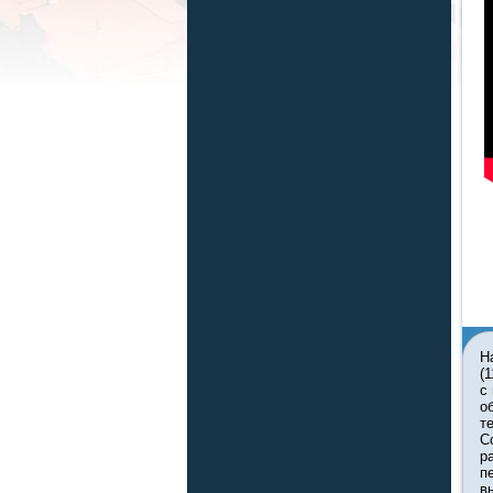
Н
(
с
о
т
С
р
п
в