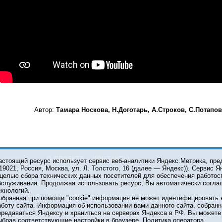
Автор:
Тамара Носкова, Н.Доготарь, А.Строков, С.Потапов
О ПРОЕКТЕ
КОНТАКТЫ
астоящий ресурс использует сервис веб-аналитики Яндекс.Метрика, пр
119021, Россия, Москва, ул. Л. Толстого, 16 (далее — Яндекс)). Сервис 
 целью сбора технических данных посетителей для обеспечения работос
© 2001-2026 Сетевое издание Тюмень Медиа. При испол
бслуживания. Продолжая использовать ресурс, Вы автоматически согла
обязательна.
ехнологий.
Главный редактор Е.В. Стрельцова, e-mail t-l@obl72.ru, те
обранная при помощи "cookie" информация не может идентифицировать 
Информационная лента выходит при финансовой поддер
аботу сайта. Информация об использовании вами данного сайта, собранн
области. Свидетельство о регистрации СМИ ЭЛ №ФС 77-6
ередаваться Яндексу и храниться на серверах Яндекса в РФ. Вы можете о
Федеральной службой по надзору в сфере связи, инфор
ыбрав соответствующие настройки в браузере.
Политика оператора
коммуникаций (Роскомнадзор).