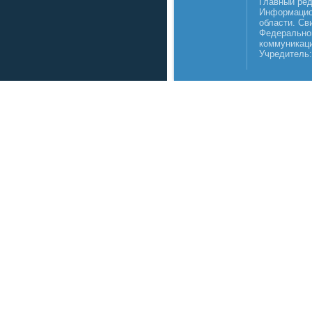
Главный реда
Информацио
области. Св
Федеральной
коммуникаци
Учредитель