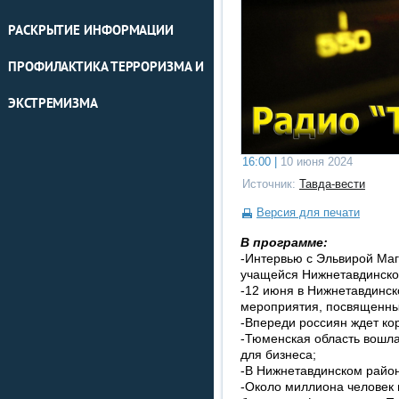
РАСКРЫТИЕ ИНФОРМАЦИИ
ПРОФИЛАКТИКА ТЕРРОРИЗМА И
ЭКСТРЕМИЗМА
16:00 |
10 июня 2024
Источник:
Тавда-вести
Версия для печати
В программе:
-Интервью с Эльвирой Ма
учащейся Нижнетавдинско
-12 июня в Нижнетавдинс
мероприятия, посвященны
-Впереди россиян ждет ко
-Тюменская область вошла
для бизнеса;
-В Нижнетавдинском район
-Около миллиона человек 