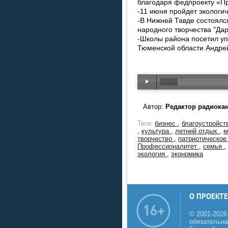
благодаря федпроекту «П
-11 июня пройдет экологич
-В Нижней Тавде состоялс
народного творчества "Дар
-Школы района посетил у
Тюменской области Андре
Автор:
Редактор радиока
Теги:
бизнес
,
благоустройст
,
культура
,
летний отдых
,
м
творчество
,
патриотическое
Профессионалитет
,
семья
,
экология
,
экономика
О ПРОЕКТЕ
© 2001-2026
обязательна