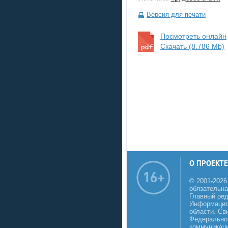
Версия для печати
Посмотреть онлайн
Скачать (8.786 Mb)
О ПРОЕКТЕ
© 2001-2026
обязательна
Главный реда
Информацио
области. Св
Федеральной
коммуникаци