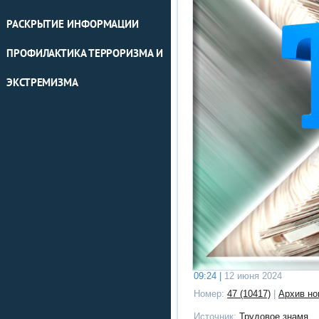
РАСКРЫТИЕ ИНФОРМАЦИИ
ПРОФИЛАКТИКА ТЕРРОРИЗМА И
ЭКСТРЕМИЗМА
09:24 |
12 июня 2024
Номер:
47 (10417)
|
Архив но
Источник:
Трудовое знамя