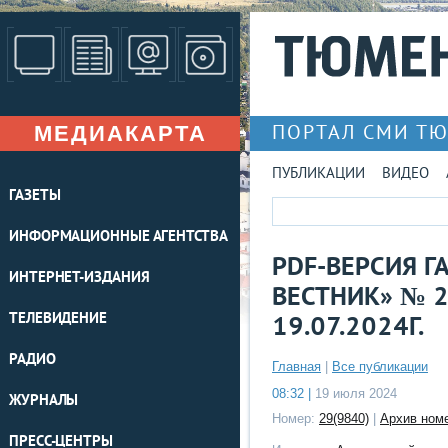
МЕДИАКАРТА
ПОРТАЛ СМИ Т
ПУБЛИКАЦИИ
ВИДЕО
ГАЗЕТЫ
ИНФОРМАЦИОННЫЕ АГЕНТСТВА
PDF-ВЕРСИЯ 
ИНТЕРНЕТ-ИЗДАНИЯ
ВЕСТНИК» № 2
ТЕЛЕВИДЕНИЕ
19.07.2024Г.
РАДИО
Главная
|
Все публикации
08:32 |
19 июля 2024
ЖУРНАЛЫ
Номер:
29(9840)
|
Архив ном
ПРЕСС-ЦЕНТРЫ