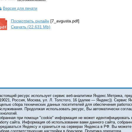
Версия для печати
Посмотреть онлайн
[7_avgusta.pdf]
Скачать (22.631 Mb)
О ПРОЕКТЕ
КОНТАКТЫ
астоящий ресурс использует сервис веб-аналитики Яндекс.Метрика, пр
119021, Россия, Москва, ул. Л. Толстого, 16 (далее — Яндекс)). Сервис 
 целью сбора технических данных посетителей для обеспечения работос
© 2001-2026 Сетевое издание Тюмень Медиа. При испол
бслуживания. Продолжая использовать ресурс, Вы автоматически согла
обязательна.
ехнологий.
Главный редактор Е.В. Стрельцова, e-mail t-l@obl72.ru, те
обранная при помощи "cookie" информация не может идентифицировать 
Информационная лента выходит при финансовой поддер
аботу сайта. Информация об использовании вами данного сайта, собранн
области. Свидетельство о регистрации СМИ ЭЛ №ФС 77-6
ередаваться Яндексу и храниться на серверах Яндекса в РФ. Вы можете о
Федеральной службой по надзору в сфере связи, инфор
ыбрав соответствующие настройки в браузере.
Политика оператора
коммуникаций (Роскомнадзор).