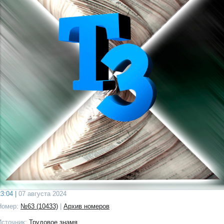
3:04 |
07 августа 2024
Номер:
№63 (10433)
|
Архив номеров
Источник:
Трудовое знамя