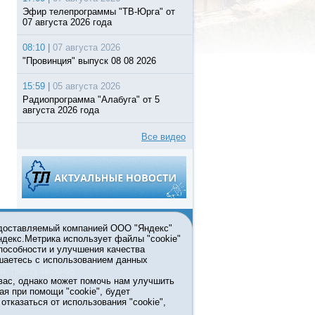
Эфир телепрограммы "ТВ-Юрга" от
07 августа 2026 года
08:10 |
07 августа 2026
"Провинция" выпуск 08 08 2026
15:59 |
05 августа 2026
Радиопрограмма "Алабуга" от 5
августа 2026 года
Все видео
едоставляемый компанией ООО "Яндекс"
Яндекс.Метрика использует файлы "cookie"
пособности и улучшения качества
ьзовании материалов ссылка
шаетесь с использованием данных
л. (3452) 49-00-05
вас, однако может помочь нам улучшить
жке правительства Тюменской
ая при помощи "cookie", будет
7413 от 13.10.2016 выдано
тказаться от использования "cookie",
мационных технологий и массовых