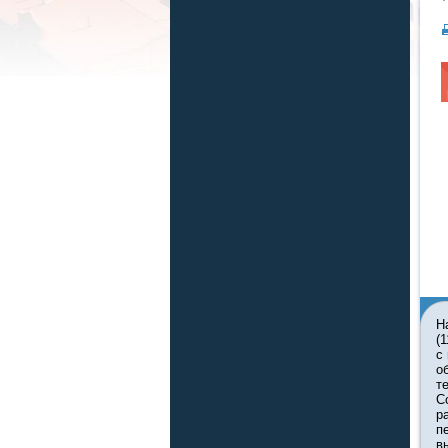
Н
(
с
о
т
С
р
п
в