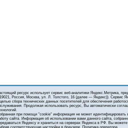
О ПРОЕКТЕ
КОНТАКТЫ
астоящий ресурс использует сервис веб-аналитики Яндекс.Метрика, пр
119021, Россия, Москва, ул. Л. Толстого, 16 (далее — Яндекс)). Сервис 
 целью сбора технических данных посетителей для обеспечения работос
© 2001-2026 Сетевое издание Тюмень Медиа. При испол
бслуживания. Продолжая использовать ресурс, Вы автоматически согла
обязательна.
ехнологий.
Главный редактор Е.В. Стрельцова, e-mail t-l@obl72.ru, те
обранная при помощи "cookie" информация не может идентифицировать 
Информационная лента выходит при финансовой поддер
аботу сайта. Информация об использовании вами данного сайта, собранн
области. Свидетельство о регистрации СМИ ЭЛ №ФС 77-6
ередаваться Яндексу и храниться на серверах Яндекса в РФ. Вы можете о
Федеральной службой по надзору в сфере связи, инфор
ыбрав соответствующие настройки в браузере.
Политика оператора
коммуникаций (Роскомнадзор).