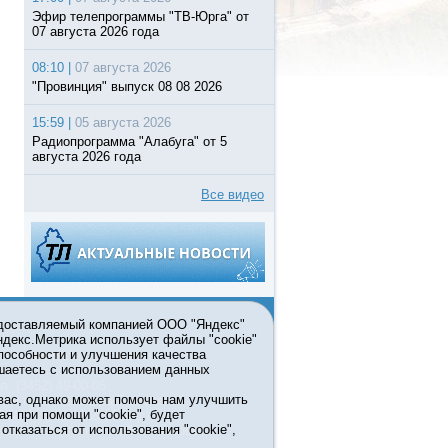
Эфир телепрограммы "ТВ-Юрга" от
07 августа 2026 года
08:10 |
07 августа 2026
"Провинция" выпуск 08 08 2026
15:59 |
05 августа 2026
Радиопрограмма "Алабуга" от 5
августа 2026 года
Все видео
едоставляемый компанией ООО "Яндекс"
Яндекс.Метрика использует файлы "cookie"
пособности и улучшения качества
ьзовании материалов ссылка
шаетесь с использованием данных
л. (3452) 49-00-05
вас, однако может помочь нам улучшить
жке правительства Тюменской
ая при помощи "cookie", будет
7413 от 13.10.2016 выдано
тказаться от использования "cookie",
мационных технологий и массовых