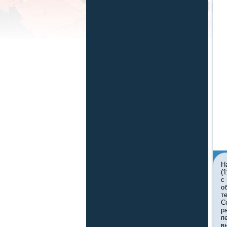
Н
(
с
о
т
С
р
п
в