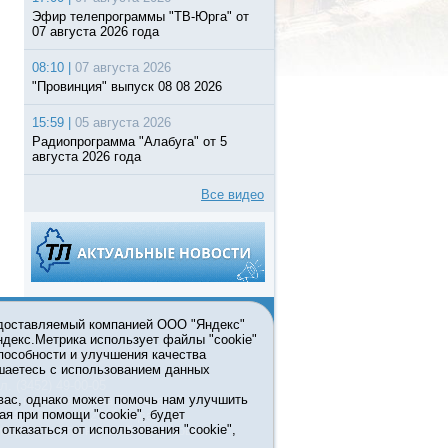
Эфир телепрограммы "ТВ-Юрга" от
07 августа 2026 года
08:10 |
07 августа 2026
"Провинция" выпуск 08 08 2026
15:59 |
05 августа 2026
Радиопрограмма "Алабуга" от 5
августа 2026 года
Все видео
едоставляемый компанией ООО "Яндекс"
Яндекс.Метрика использует файлы "cookie"
пособности и улучшения качества
ьзовании материалов ссылка
шаетесь с использованием данных
л. (3452) 49-00-05
вас, однако может помочь нам улучшить
жке правительства Тюменской
ая при помощи "cookie", будет
7413 от 13.10.2016 выдано
тказаться от использования "cookie",
мационных технологий и массовых