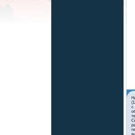
Н
(
с
о
т
С
р
п
в