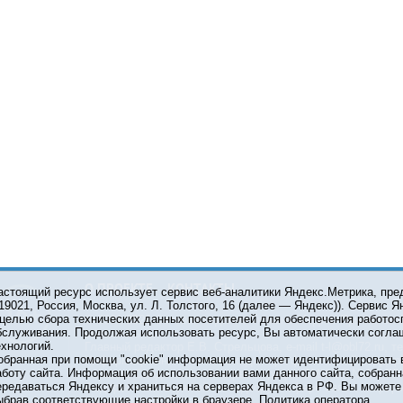
О ПРОЕКТЕ
КОНТАКТЫ
астоящий ресурс использует сервис веб-аналитики Яндекс.Метрика, пр
119021, Россия, Москва, ул. Л. Толстого, 16 (далее — Яндекс)). Сервис 
 целью сбора технических данных посетителей для обеспечения работос
© 2001-2026 Сетевое издание Тюмень Медиа. При испол
бслуживания. Продолжая использовать ресурс, Вы автоматически согла
обязательна.
ехнологий.
Главный редактор Е.В. Стрельцова, e-mail t-l@obl72.ru, те
обранная при помощи "cookie" информация не может идентифицировать 
Информационная лента выходит при финансовой поддер
аботу сайта. Информация об использовании вами данного сайта, собранн
области. Свидетельство о регистрации СМИ ЭЛ №ФС 77-6
ередаваться Яндексу и храниться на серверах Яндекса в РФ. Вы можете о
Федеральной службой по надзору в сфере связи, инфор
ыбрав соответствующие настройки в браузере.
Политика оператора
коммуникаций (Роскомнадзор).