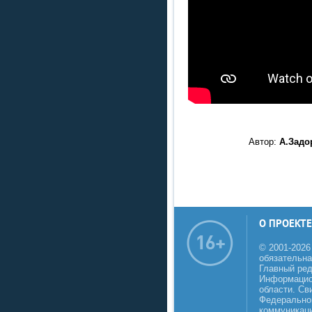
Автор:
А.Задо
О ПРОЕКТЕ
© 2001-2026
обязательна
Главный реда
Информацио
области. Св
Федеральной
коммуникаци