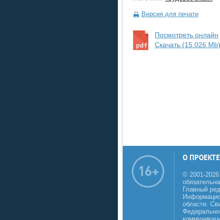
Версия для печати
Посмотреть онлайн
Скачать (15.026 Mb
О ПРОЕКТЕ
© 2001-2026
обязательна
Главный реда
Информацио
области. Св
Федеральной
коммуникаци