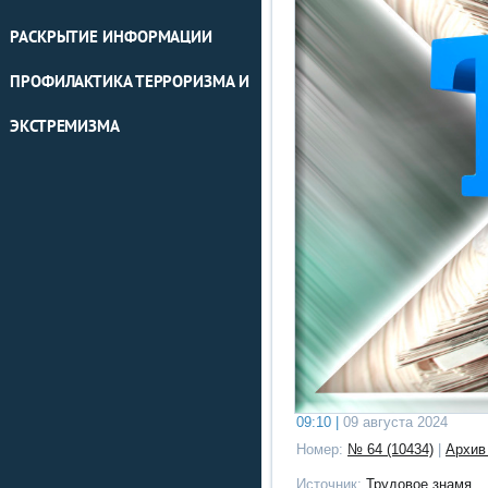
РАСКРЫТИЕ ИНФОРМАЦИИ
ПРОФИЛАКТИКА ТЕРРОРИЗМА И
ЭКСТРЕМИЗМА
09:10 |
09 августа 2024
Номер:
№ 64 (10434)
|
Архив
Источник:
Трудовое знамя