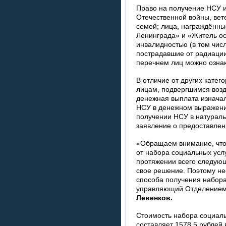
Право на получение НСУ 
Отечественной войны, вет
семей; лица, награждённ
Ленинграда» и «Житель ос
инвалидностью (в том чис
пострадавшие от радиации
перечнем лиц можно озна
В отличие от других катег
лицам, подвергшимся воз
денежная выплата изначал
НСУ в денежном выражении
получении НСУ в натураль
заявление о предоставлен
«Обращаем внимание, что в
от набора социальных услу
протяжении всего следующ
свое решение. Поэтому не
способа получения набора
управляющий Отделением
Левенков.
Стоимость набора социаль
составляет 1578,5 рублей 