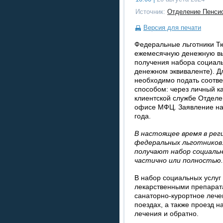
Источник:
Отделение Пенсио
Версия для печати
Федеральные льготники Т
ежемесячную денежную вы
получения набора социаль
денежном эквиваленте). Дл
необходимо подать соотв
способом: через личный ка
клиентской службе Отделе
офисе МФЦ. Заявление нач
года.
В настоящее время в рег
федеральных льготников.
получают набор социальн
частично или полностью.
В набор социальных услуг
лекарственными препарат
санаторно-курортное лече
поездах, а также проезд н
лечения и обратно.