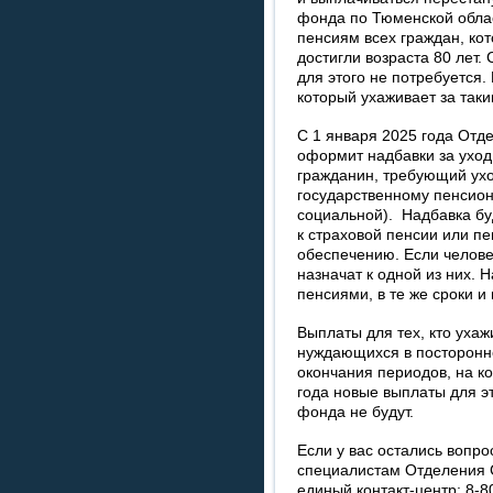
фонда по Тюменской облас
пенсиям всех граждан, ко
достигли возраста 80 лет
для этого не потребуется.
который ухаживает за так
С 1 января 2025 года Отд
оформит надбавки за уход 
гражданин, требующий ухо
государственному пенсион
социальной). Надбавка бу
к страховой пенсии или п
обеспечению. Если челове
назначат к одной из них. 
пенсиями, в те же сроки и 
Выплаты для тех, кто уха
нуждающихся в посторонн
окончания периодов, на к
года новые выплаты для э
фонда не будут.
Если у вас остались вопро
специалистам Отделения 
единый контакт-центр: 8-8