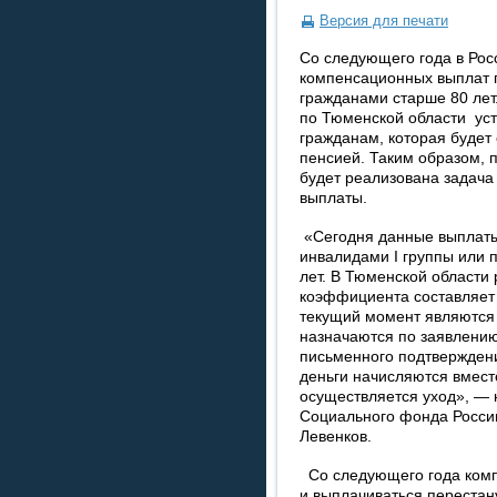
Версия для печати
Со следующего года в Рос
компенсационных выплат п
гражданами старше 80 лет
по Тюменской области уст
гражданам, которая будет
пенсией. Таким образом, 
будет реализована задач
выплаты.
«Сегодня данные выплаты
инвалидами I группы или 
лет. В Тюменской области
коэффициента составляет 
текущий момент являются 
назначаются по заявлению 
письменного подтверждения
деньги начисляются вмест
осуществляется уход», —
Социального фонда Росси
Левенков.
Со следующего года комп
и выплачиваться перестан