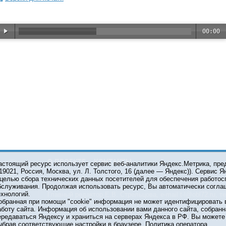
00:00
О ПРОЕКТЕ
КОНТАКТЫ
астоящий ресурс использует сервис веб-аналитики Яндекс.Метрика, пр
119021, Россия, Москва, ул. Л. Толстого, 16 (далее — Яндекс)). Сервис 
 целью сбора технических данных посетителей для обеспечения работос
© 2001-2026 Сетевое издание Тюмень Медиа. При испол
бслуживания. Продолжая использовать ресурс, Вы автоматически согла
обязательна.
ехнологий.
Главный редактор Е.В. Стрельцова, e-mail t-l@obl72.ru, те
обранная при помощи "cookie" информация не может идентифицировать 
Информационная лента выходит при финансовой поддер
аботу сайта. Информация об использовании вами данного сайта, собранн
области. Свидетельство о регистрации СМИ ЭЛ №ФС 77-6
ередаваться Яндексу и храниться на серверах Яндекса в РФ. Вы можете о
Федеральной службой по надзору в сфере связи, инфор
ыбрав соответствующие настройки в браузере.
Политика оператора
коммуникаций (Роскомнадзор).