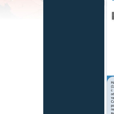
Н
(
с
о
т
С
р
п
в