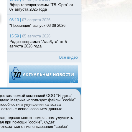
Эфир телепрограммы "ТВ-Юрга" от
07 августа 2026 года
08:10 |
07 августа 2026
"Провинция" выпуск 08 08 2026
15:59 |
05 августа 2026
Радиопрограмма "Алабуга" от 5
августа 2026 года
Все видео
едоставляемый компанией ООО "Яндекс"
Яндекс.Метрика использует файлы "cookie"
пособности и улучшения качества
ьзовании материалов ссылка
шаетесь с использованием данных
л. (3452) 49-00-05
вас, однако может помочь нам улучшить
жке правительства Тюменской
ая при помощи "cookie", будет
7413 от 13.10.2016 выдано
тказаться от использования "cookie",
мационных технологий и массовых