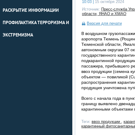
10:03 |
15 октября 2024
Источник:
Пресс-служба Упр
РАСКРЫТИЕ ИНФОРМАЦИИ
области, ЯНАО и ХМАО
ПРОФИЛАКТИКА ТЕРРОРИЗМА И
Версия для печати
В воздушном грузопассажи
ЭКСТРЕМИЗМА
аэропорта Тюмень (Рощин
Тюменской области, Ямал
автономным округам 07 ок
государственного каранти
подкарантинной продукции
пассажира, прибывшего р
ввоз продукции (семена к
объектом — повиликой (Cu
распространения карантин
продукция уничтожена пут
Всего с начала года в пун
границу выявлено двенадц
карантинными объектами 
Теги:
ввоз продукции
,
каран
карантинный фитосанитарны