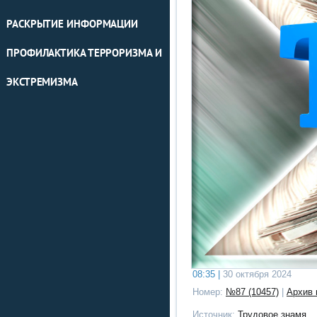
РАСКРЫТИЕ ИНФОРМАЦИИ
ПРОФИЛАКТИКА ТЕРРОРИЗМА И
ЭКСТРЕМИЗМА
08:35 |
30 октября 2024
Номер:
№87 (10457)
|
Архив 
Источник:
Трудовое знамя