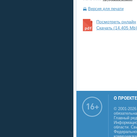
Версия для печати
Посмотреть онлайн
Скачать (14.405 Mb
О ПРОЕКТЕ
© 2001-2026
обязательна
Главный реда
Информацио
области. Св
Федеральной
коммуникаци