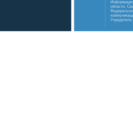
Информацио
области. Св
Федеральной
коммуникаци
Учредитель