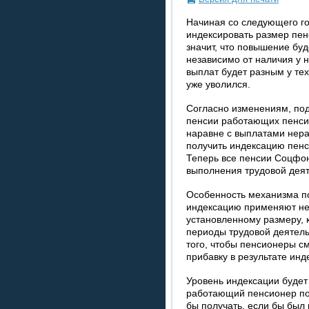
Начиная со следующего г
индексировать размер пе
значит, что повышение бу
независимо от наличия у 
выплат будет разным у тех,
уже уволился.
Согласно изменениям, под
пенсии работающих пенси
наравне с выплатами нер
получить индексацию пенс
Теперь все пенсии Соцфон
выполнения трудовой деят
Особенность механизма по
индексацию применяют не 
установленному размеру, 
периоды трудовой деятель
того, чтобы пенсионеры с
прибавку в результате инд
Уровень индексации будет 
работающий пенсионер пол
бы получать, если бы бы