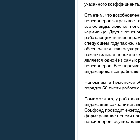
указанного коэффициента
Отметим, что возобновле
пенсионеров затрагивает 
все ее виды, включая пенс
кормильца. Другие пенси
работающим пенсионерам 
следующем году так же, ка
обеспечения, как государ
накопительная пенсия и е
является одной из самых 
пенсионеров. Все перечи
индексироваться работаю
Напомним, в Тюменской об
порядка 50 тысяч работа
Помимо этого, у работающ
индексации сохранится ав
Соцфонд проводит ежегодн
формирование пенсии новы
пенсионеров, осуществля