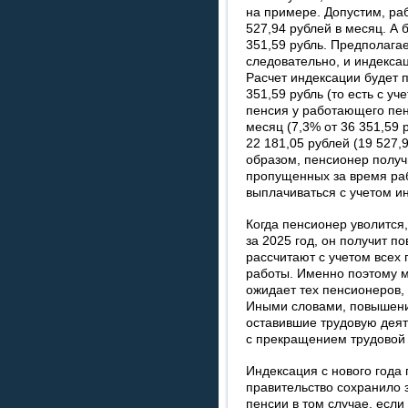
на примере. Допустим, ра
527,94 рублей в месяц. А
351,59 рубль. Предполаг
следовательно, и индексац
Расчет индексации будет п
351,59 рубль (то есть с у
пенсия у работающего пен
месяц (7,3% от 36 351,59 р
22 181,05 рублей (19 527,9
образом, пенсионер получ
пропущенных за время ра
выплачиваться с учетом ин
Когда пенсионер уволится
за 2025 год, он получит п
рассчитают с учетом всех
работы. Именно поэтому 
ожидает тех пенсионеров,
Иными словами, повышение
оставившие трудовую деят
с прекращением трудовой 
Индексация с нового года
правительство сохранило 
пенсии в том случае, если